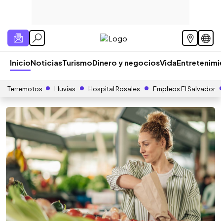
Inicio
Noticias
Turismo
Dinero y negocios
Vida
Entretenim
Terremotos
Lluvias
Hospital Rosales
Empleos El Salvador