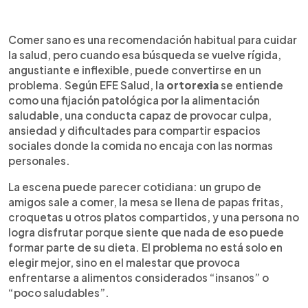
Resumen del artículo:
0:00
►
La ortorexia es una fijación extrema por la
Escuchar artículo
Comer sano es una recomendación habitual para cuidar
alimentación saludable que puede generar culpa,
la salud, pero cuando esa búsqueda se vuelve rígida,
ansiedad y dificultades en la vida social. Según
angustiante e inflexible, puede convertirse en un
EFE Salud, la nutricionista María Barado Piqueras la
problema. Según EFE Salud, la
ortorexia
se entiende
describe como “una obsesión” poco flexible,
como una fijación patológica por la alimentación
aunque aún no figure en el manual diagnóstico de
saludable, una conducta capaz de provocar culpa,
trastornos mentales. Quienes la padecen pueden
ansiedad y dificultades para compartir espacios
dedicar demasiado tiempo a planificar comidas,
sociales donde la comida no encaja con las normas
revisar alimentos o evitar reuniones donde no
personales.
controlan lo que comen. La experta advierte
además sobre el efecto amplificador de redes
La escena puede parecer cotidiana: un grupo de
sociales y divulgadores sin evidencia científica. La
amigos sale a comer, la mesa se llena de papas fritas,
educación nutricional, señala, es clave para
croquetas u otros platos compartidos, y una persona no
fomentar hábitos sanos sin caer en conductas
logra disfrutar porque siente que nada de eso puede
obsesivas.
formar parte de su dieta. El problema no está solo en
elegir mejor, sino en el malestar que provoca
enfrentarse a alimentos considerados “insanos” o
“poco saludables”.