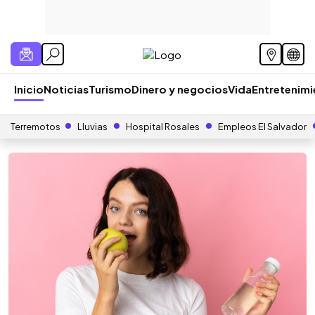
Inicio
Noticias
Turismo
Dinero y negocios
Vida
Entretenim
Terremotos
Lluvias
Hospital Rosales
Empleos El Salvador