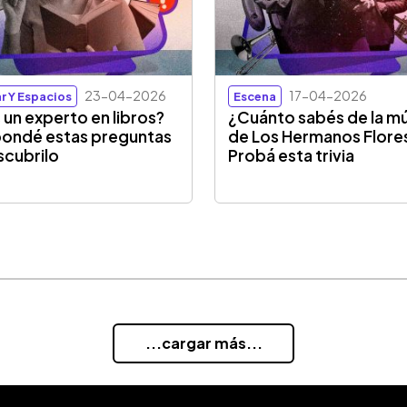
23-04-2026
17-04-2026
r Y Espacios
Escena
 un experto en libros?
¿Cuánto sabés de la m
ondé estas preguntas
de Los Hermanos Flore
scubrilo
Probá esta trivia
...cargar más...