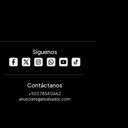
Síguenos
Contáctanos
+503 7854 0662
anunciate@elsalvador.com