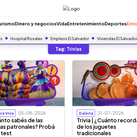
urismo
Dinero y negocios
Vida
Entretenimiento
Deportes
Ento
as
Hospital Rosales
Empleos El Salvador
Viviendas El Salvado
Tag:
Trivias
05-08-2026
31-07-2026
ra Viva
Galeria
nto sabés de las
Trivia | ¿Cuánto record
tas patronales? Probá
de los juguetes
 test
tradicionales