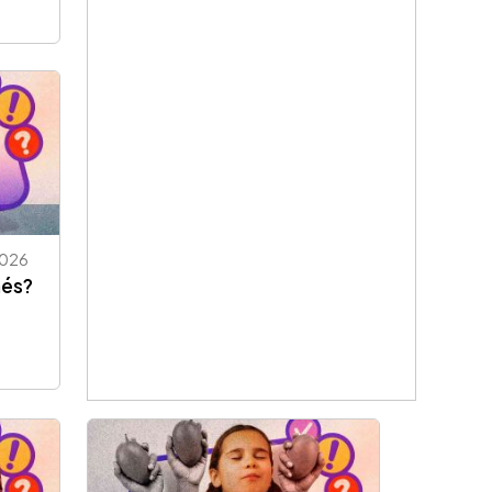
026
nés?