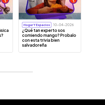
10-04-2026
Hogar Y Espacios
úsica
¿Qué tan experto sos
s?
comiendo mango? Probalo
con esta trivia bien
salvadoreña