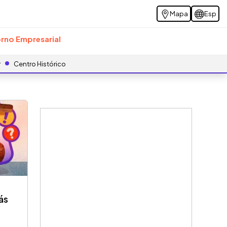
Mapa
Esp
rno Empresarial
r
Centro Histórico
ás