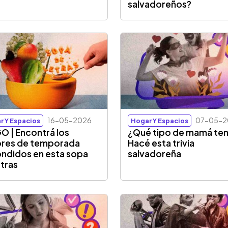
salvadoreños?
16-05-2026
07-05-2
r Y Espacios
Hogar Y Espacios
O | Encontrá los
¿Qué tipo de mamá te
res de temporada
Hacé esta trivia
ndidos en esta sopa
salvadoreña
etras