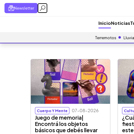
Newsletter
Inicio
Noticias
T
Terremotos
Lluvi
07-08-2026
Cuerpo Y Mente
Cultu
Juego de memoria|
¿Cuá
Encontrá los objetos
fies
básicos que debés llevar
este