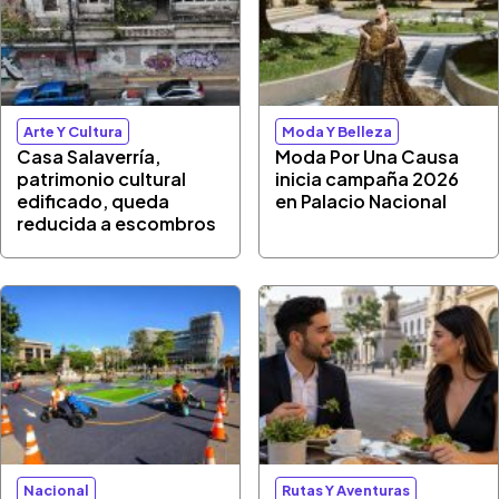
Arte Y Cultura
Moda Y Belleza
Casa Salaverría,
Moda Por Una Causa
patrimonio cultural
inicia campaña 2026
edificado, queda
en Palacio Nacional
reducida a escombros
Nacional
Rutas Y Aventuras