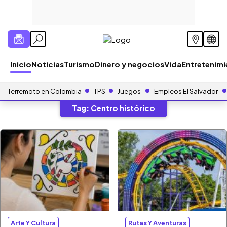
Inicio
Noticias
Turismo
Dinero y negocios
Vida
Entretenim
Terremoto en Colombia
TPS
Juegos
Empleos El Salvador
Tag:
Centro histórico
Arte Y Cultura
Rutas Y Aventuras