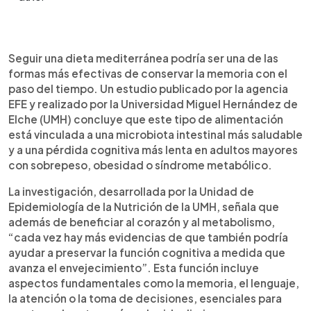
Resumen del artículo:
0:00
►
Una investigación de la Universidad Miguel
Escuchar artículo
Seguir una dieta mediterránea podría ser una de las
Hernández de Elche, difundida por EFE, relaciona
formas más efectivas de conservar la memoria con el
la dieta mediterránea con una menor pérdida de
paso del tiempo. Un estudio publicado por la agencia
memoria en personas mayores con riesgo
EFE y realizado por la Universidad Miguel Hernández de
metabólico. El estudio, realizado durante seis
Elche (UMH) concluye que este tipo de alimentación
años con 746 participantes, mostró que quienes
está vinculada a una microbiota intestinal más saludable
seguían este tipo de alimentación tenían una
y a una pérdida cognitiva más lenta en adultos mayores
microbiota intestinal más saludable y una
con sobrepeso, obesidad o síndrome metabólico.
evolución cognitiva más favorable. Además, se
identificó una “firma microbiana” asociada a esta
La investigación, desarrollada por la Unidad de
dieta, que permite monitorear la salud cerebral.
Epidemiología de la Nutrición de la UMH, señala que
Estos hallazgos refuerzan la conexión entre el
además de beneficiar al corazón y al metabolismo,
intestino y el cerebro, y destacan el impacto
“cada vez hay más evidencias de que también podría
positivo de una alimentación basada en
ayudar a preservar la función cognitiva a medida que
productos frescos y naturales.
avanza el envejecimiento”. Esta función incluye
aspectos fundamentales como la memoria, el lenguaje,
la atención o la toma de decisiones, esenciales para