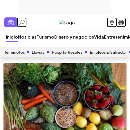
Inicio
Noticias
Turismo
Dinero y negocios
Vida
Entretenim
Terremotos
Lluvias
Hospital Rosales
Empleos El Salvador