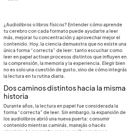
Resumen del artículo:
0:00
►
Los audiolibros y los libros físicos ofrecen formas
Escuchar artículo
¿Audiolibros o libros físicos? Entender cómo aprende
distintas de leer, pero ambas pueden ser igual de
tu cerebro con cada formato puede ayudarte a leer
efectivas según cómo las uses. La lectura en
más, mejorar tu concentración y aprovechar mejor el
papel favorece la concentración, la reflexión y la
contenido. Hoy, la ciencia demuestra que no existe una
comprensión profunda, mientras que los
única forma “correcta” de leer: tanto escuchar como
audiolibros permiten aprovechar el tiempo en
leer en papel activan procesos distintos que influyen en
actividades cotidianas y mantener el hábito. La
la comprensión, la memoria y la experiencia. Elegir bien
ciencia demuestra que el cerebro procesa ambos
no es solo una cuestión de gusto, sino de cómo integrás
formatos de manera diferente, pero puede
la lectura en tu rutina diaria.
alcanzar niveles similares de comprensión si hay
atención. Más que elegir uno, la clave está en
Dos caminos distintos hacia la misma
combinarlos según tu rutina, necesidades y estilo
historia
de vida para disfrutar la lectura sin presión y con
mayor constancia.
Durante años, la lectura en papel fue considerada la
forma “correcta” de leer. Sin embargo, la expansión de
los audiolibros abrió una nueva puerta: consumir
contenido mientras caminás, manejás o hacés