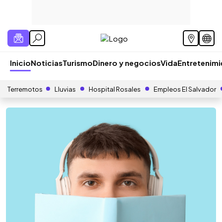
Inicio
Noticias
Turismo
Dinero y negocios
Vida
Entretenim
Terremotos
Lluvias
Hospital Rosales
Empleos El Salvador