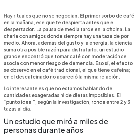
Resumen del artículo:
0:00
►
Tomar 2 o 3 tazas de café al día se asocia con
Escuchar artículo
Hay rituales que no se negocian. El primer sorbo de café
menor riesgo de demencia, según un estudio
en la mañana, ese que te despierta antes que el
publicado en la revista médica JAMA que analizó a
despertador. La pausa de media tarde en la oficina. La
más de 131 mil personas durante varias décadas.
charla con amigos donde siempre hay una taza de por
Los investigadores observaron que quienes
medio. Ahora, además del gusto y la energía, la ciencia
consumían café con moderación presentaban
suma otra posible razón para disfrutarlo: un estudio
menos casos de demencia y menos deterioro
grande encontró que tomar café con moderación se
cognitivo subjetivo. El efecto no se encontró en el
asocia con menor riesgo de demencia. Eso sí, el efecto
café descafeinado, lo que sugiere que la cafeína
se observó en el café tradicional, el que tiene cafeína;
podría influir en los resultados. Aunque el estudio
en el descafeinado no apareció la misma relación.
es observacional y no prueba causalidad, aporta
evidencia relevante sobre cómo un hábito
Lo interesante es que no estamos hablando de
cotidiano puede vincularse con la salud de la
cantidades exageradas ni de dietas imposibles. El
memoria.
“punto ideal”, según la investigación, ronda entre 2 y 3
tazas al día.
Un estudio que miró a miles de
personas durante años