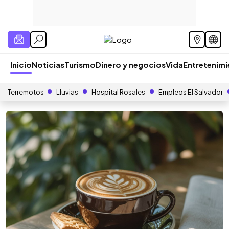
Inicio
Noticias
Turismo
Dinero y negocios
Vida
Entretenim
Terremotos
Lluvias
Hospital Rosales
Empleos El Salvador