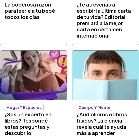
La poderosa razón
¿Te atreverías a
para leerle a tu bebé
escribir la última carta
todos los días
de tu vida? Editorial
premiará a la mejor
carta en certamen
internacional
Hogar Y Espacios
Cuerpo Y Mente
¿Sos un experto en
¿Audiolibros o libros
libros? Respondé
físicos? La ciencia
estas preguntas y
revela cuál te ayuda
descubrilo
más a aprender