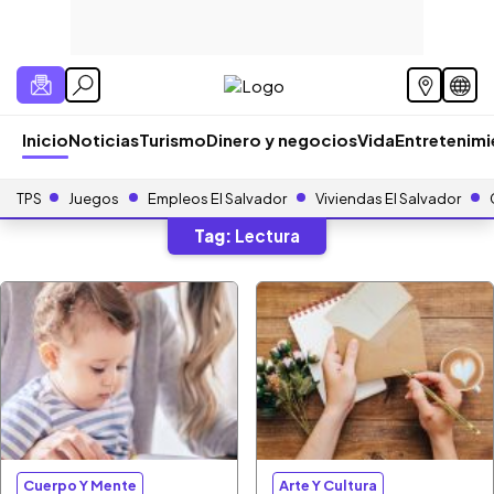
Inicio
Noticias
Turismo
Dinero y negocios
Vida
Entretenim
TPS
Juegos
Empleos El Salvador
Viviendas El Salvador
Tag:
Lectura
Cuerpo Y Mente
Arte Y Cultura