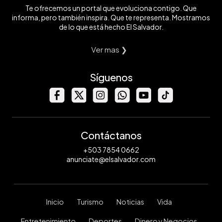
Te ofrecemos un portal que evoluciona contigo. Que
informa, pero también inspira. Que te representa. Mostramos
de lo que está hecho El Salvador.
Ver mas ❯
Síguenos
Contáctanos
+503 7854 0662
anunciate@elsalvador.com
Inicio
Turismo
Noticias
Vida
Entretenimiento
Deportes
Dinero y Negocios