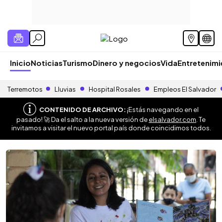
Inicio
Noticias
Turismo
Dinero y negocios
Vida
Entretenim
Terremotos
Lluvias
Hospital Rosales
Empleos El Salvador
CONTENIDO DE ARCHIVO:
¡Estás navegando en el
pasado! 🚀 Da el salto a la nueva versión de
elsalvador.com
. Te
invitamos a visitar el nuevo portal país donde coincidimos todos.