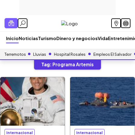
Inicio
Noticias
Turismo
Dinero y negocios
Vida
Entretenim
Terremotos
Lluvias
Hospital Rosales
Empleos El Salvador
Tag:
Programa Artemis
Internacional
Internacional