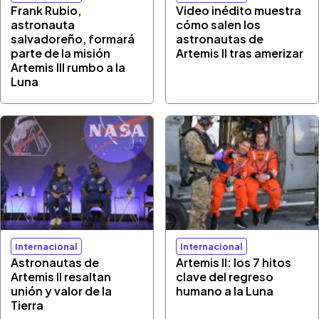
Frank Rubio,
Video inédito muestra
astronauta
cómo salen los
salvadoreño, formará
astronautas de
parte de la misión
Artemis II tras amerizar
Artemis III rumbo a la
Luna
Internacional
Internacional
Astronautas de
Artemis II: los 7 hitos
Artemis II resaltan
clave del regreso
unión y valor de la
humano a la Luna
Tierra