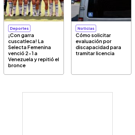
Deportes
Noticias
¡Con garra
Cómo solicitar
cuscatleca! La
evaluación por
Selecta Femenina
discapacidad para
venció 2-1 a
tramitar licencia
Venezuela y repitió el
bronce