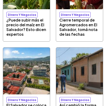
Dinero Y Negocios
Dinero Y Negocios
¿Puede subir más el
Cierre temporal de
precio del maíz en El
Agromercados en El
Salvador? Esto dicen
Salvador, tomá nota
expertos
de las fechas
Dinero Y Negocios
Dinero Y Negocios
El Salvador se coloca
Así cambió la forma