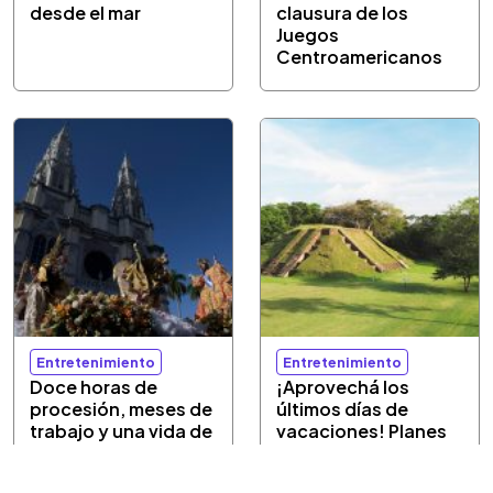
desde el mar
clausura de los
Juegos
Centroamericanos
Entretenimiento
Entretenimiento
Doce horas de
¡Aprovechá los
procesión, meses de
últimos días de
trabajo y una vida de
vacaciones! Planes
fe honran al Divino
culturales a bajo
Salvador del Mundo
costo del 6 al 9 de