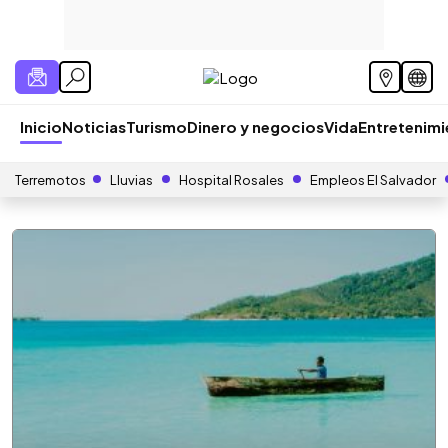
Inicio
Noticias
Turismo
Dinero y negocios
Vida
Entretenim
Terremotos
Lluvias
Hospital Rosales
Empleos El Salvador