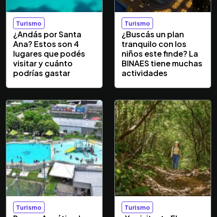
Turismo
Turismo
¿Andás por Santa
¿Buscás un plan
Ana? Estos son 4
tranquilo con los
lugares que podés
niños este finde? La
visitar y cuánto
BINAES tiene muchas
podrías gastar
actividades
Turismo
Turismo