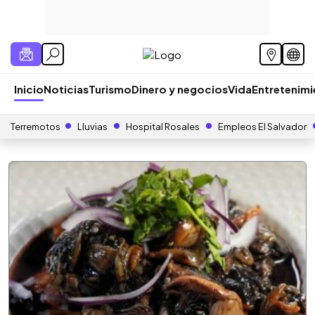
Inicio
Noticias
Turismo
Dinero y negocios
Vida
Entretenim
Terremotos
Lluvias
Hospital Rosales
Empleos El Salvador