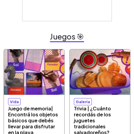
Juegos 🎯
Vida
Galeria
Juego de memoria|
Trivia | ¿Cuánto
Encontrá los objetos
recordás de los
básicos que debés
juguetes
llevar para disfrutar
tradicionales
en la playa
salvadoreños?