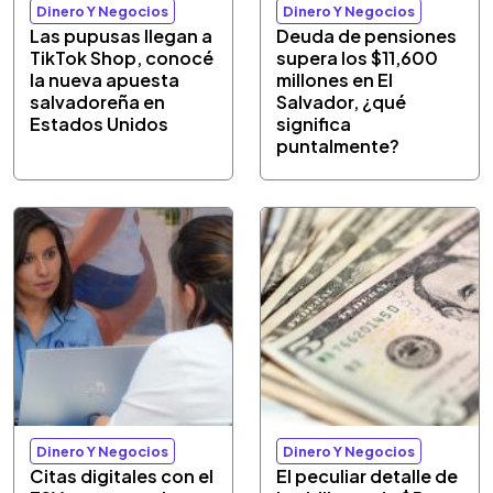
Dinero Y Negocios
Dinero Y Negocios
Las pupusas llegan a
Deuda de pensiones
TikTok Shop, conocé
supera los $11,600
la nueva apuesta
millones en El
salvadoreña en
Salvador, ¿qué
Estados Unidos
significa
puntalmente?
Dinero Y Negocios
Dinero Y Negocios
Citas digitales con el
El peculiar detalle de