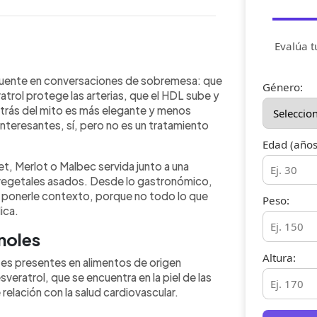
Evalúa t
WhatsApp
Copiar link
ficios para el corazón por sus
frecuente en conversaciones de sobremesa: que
Género:
rol, presente en la piel de las uvas
ratrol protege las arterias, que el HDL sube y
canza para afirmar que baja el
etrás del mito es más elegante y menos
hábito saludable. Mayo Clinic, la
nteresantes, sí, pero no es un tratamiento
Health Publishing coinciden en que
Edad (años
y no reemplazan una buena
et, Merlot o Malbec servida junto a una
o. Si ya tomás vino, la clave es la
vegetales asados. Desde lo gastronómico,
o de una comida equilibrada. Si no
e ponerle contexto, porque no todo lo que
or salud.
Peso:
ica.
enoles
Altura:
ntes presentes en alimentos de origen
veratrol, que se encuentra en la piel de las
 relación con la salud cardiovascular.