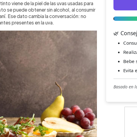
tinto viene de la piel de las uvas usadas para
to se puede obtener sin alcohol, al consumir
aní. Ese dato cambia la conversación: no
ntes presentes en la uva.
🌿 Conse
Consu
Realiz
Bebe s
Evita 
Basado en l