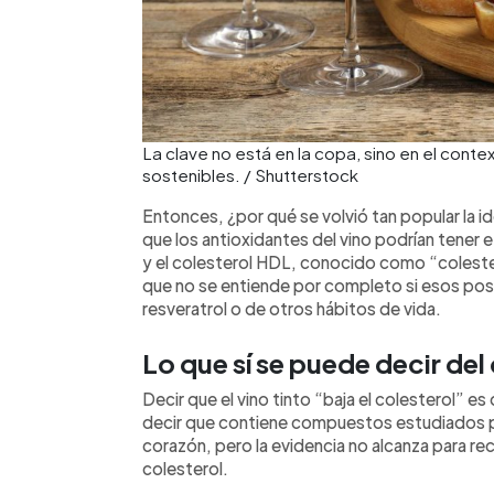
La clave no está en la copa, sino en el cont
sostenibles. / Shutterstock
Entonces, ¿por qué se volvió tan popular la 
que los antioxidantes del vino podrían tener
y el colesterol HDL, conocido como “coleste
que no se entiende por completo si esos posib
resveratrol o de otros hábitos de vida.
Lo que sí se puede decir del
Decir que el vino tinto “baja el colesterol” 
decir que contiene compuestos estudiados po
corazón, pero la evidencia no alcanza para r
colesterol.