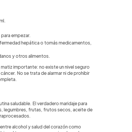
ml.
a para empezar.
, enfermedad hepática o tomás medicamentos,
ndanos y otros alimentos.
 matiz importante: no existe un nivel seguro
áncer. No se trata de alarmar ni de prohibir
completa.
rutina saludable. El verdadero maridaje para
es, legumbres, frutas, frutos secos, aceite de
ltraprocesados.
n entre alcohol y salud del corazón como