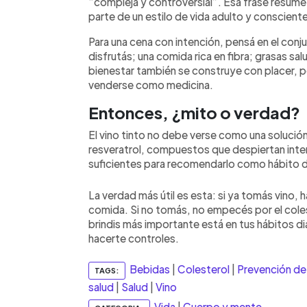
“compleja y controversial”. Esa frase resume
parte de un estilo de vida adulto y conscient
Para una cena con intención, pensá en el conju
disfrutás; una comida rica en fibra; grasas sa
bienestar también se construye con placer, pe
venderse como medicina.
Entonces, ¿mito o verdad?
El vino tinto no debe verse como una solución 
resveratrol, compuestos que despiertan inter
suficientes para recomendarlo como hábito d
La verdad más útil es esta: si ya tomás vino
comida. Si no tomás, no empecés por el colest
brindis más importante está en tus hábitos di
hacerte controles.
Bebidas
|
Colesterol
|
Prevención de
TAGS:
salud
|
Salud
|
Vino
Vida
|
Cuerpo y mente