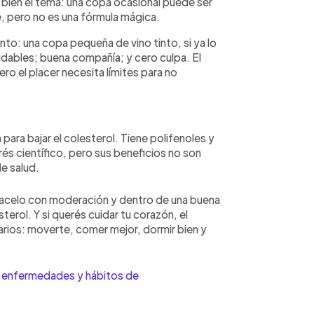
 bien el tema: una copa ocasional puede ser
e, pero no es una fórmula mágica.
nto: una copa pequeña de vino tinto, si ya lo
ludables; buena compañía; y cero culpa. El
ro el placer necesita límites para no
para bajar el colesterol. Tiene polifenoles y
és científico, pero sus beneficios no son
e salud.
, hacelo con moderación y dentro de una buena
erol. Y si querés cuidar tu corazón, el
arios: moverte, comer mejor, dormir bien y
 enfermedades y hábitos de