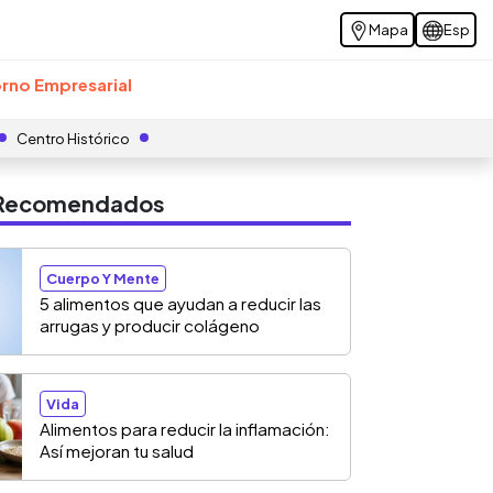
Mapa
Esp
rno Empresarial
Centro Histórico
s Recomendados
Cuerpo Y Mente
5 alimentos que ayudan a reducir las
arrugas y producir colágeno
Vida
Alimentos para reducir la inflamación:
Así mejoran tu salud