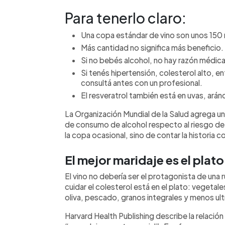
Para tenerlo claro:
Una copa estándar de vino son unos 150 
Más cantidad no significa más beneficio.
Si no bebés alcohol, no hay razón médic
Si tenés hipertensión, colesterol alto
consultá antes con un profesional.
El resveratrol también está en uvas, ará
La Organización Mundial de la Salud agrega un
de consumo de alcohol respecto al riesgo de c
la copa ocasional, sino de contar la historia 
El mejor maridaje es el plato
El vino no debería ser el protagonista de una 
cuidar el colesterol está en el plato: vegetal
oliva, pescado, granos integrales y menos u
Harvard Health Publishing describe la relació