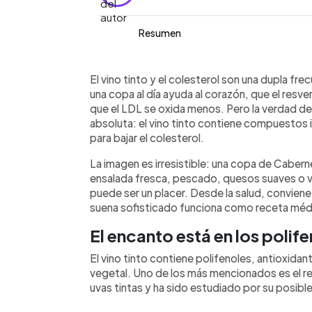
Resumen
Resumen del artículo:
0:00
Facebook
Twitter
►
El vino tinto suele asociarse con bene
Escuchar artículo
El vino tinto y el colesterol son una dupla 
polifenoles, especialmente el resverat
una copa al día ayuda al corazón, que el resve
tintas. Sin embargo, la evidencia no al
que el LDL se oxida menos. Pero la verdad d
colesterol ni para recomendarlo como 
absoluta: el vino tinto contiene compuestos i
American Heart Association y Harvard 
para bajar el colesterol.
sus posibles efectos son complejos 
La imagen es irresistible: una copa de Cabern
alimentación, ejercicio ni control médic
ensalada fresca, pescado, quesos suaves o 
moderación: una copa estándar, dentr
puede ser un placer. Desde la salud, convien
bebés alcohol, no conviene empezar p
suena sofisticado funciona como receta méd
El encanto está en los polif
El vino tinto contiene polifenoles, antioxida
vegetal. Uno de los más mencionados es el res
uvas tintas y ha sido estudiado por su posible