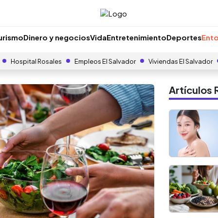
urismo
Dinero y negocios
Vida
Entretenimiento
Deportes
Ento
Hospital Rosales
Empleos El Salvador
Viviendas El Salvador
Artículo