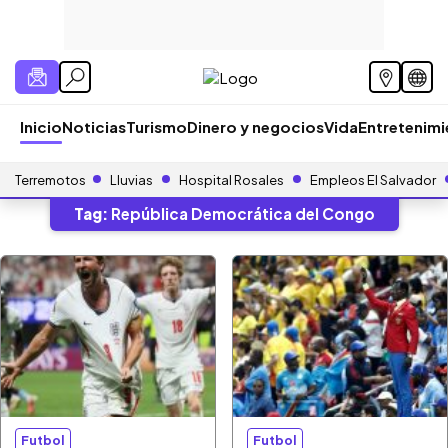
Inicio
Noticias
Turismo
Dinero y negocios
Vida
Entretenim
Terremotos
Lluvias
Hospital Rosales
Empleos El Salvador
Tag:
República Democrática del Congo
Futbol
Futbol