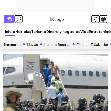
Inicio
Noticias
Turismo
Dinero y negocios
Vida
Entretenim
Terremotos
Lluvias
Hospital Rosales
Empleos El Salvador