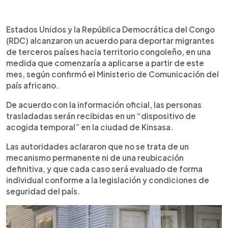
Resumen del artículo:
0:00
►
Estados Unidos y la República Democrática del
Escuchar artículo
Estados Unidos y la República Democrática del Congo
Congo acordaron deportar migrantes de terceros
(RDC) alcanzaron un acuerdo para deportar migrantes
países hacia territorio africano a partir de abril.
de terceros países hacia territorio congoleño, en una
Según las autoridades, los traslados se realizarán
medida que comenzaría a aplicarse a partir de este
bajo un sistema temporal en Kinsasa y cada caso
mes, según confirmó el Ministerio de Comunicación del
será evaluado de forma individual. El Gobierno
país africano.
congoleño mantendrá el control sobre la admisión
y condiciones de estancia, mientras que Estados
De acuerdo con la información oficial, las personas
Unidos asumirá la logística y los costos. Este
trasladadas serán recibidas en un “dispositivo de
acuerdo forma parte de una estrategia más
acogida temporal” en la ciudad de Kinsasa.
amplia de deportaciones hacia terceros países.
Organizaciones de derechos humanos han
Las autoridades aclararon que no se trata de un
manifestado preocupación por los posibles
mecanismo permanente ni de una reubicación
riesgos que enfrentarían los migrantes bajo este
definitiva, y que cada caso será evaluado de forma
tipo de medidas.
individual conforme a la legislación y condiciones de
seguridad del país.