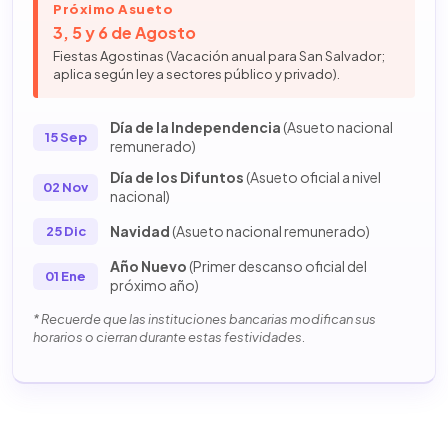
Próximo Asueto
3, 5 y 6 de Agosto
Fiestas Agostinas (Vacación anual para San Salvador;
aplica según ley a sectores público y privado).
Día de la Independencia
(Asueto nacional
15 Sep
remunerado)
Día de los Difuntos
(Asueto oficial a nivel
02 Nov
nacional)
Navidad
(Asueto nacional remunerado)
25 Dic
Año Nuevo
(Primer descanso oficial del
01 Ene
próximo año)
* Recuerde que las instituciones bancarias modifican sus
horarios o cierran durante estas festividades.