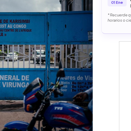
01 Ene
* Recuerde qu
horarios o ci