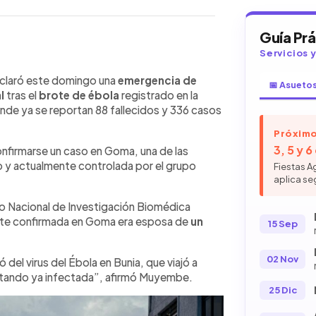
Guía Pr
Servicios 
WhatsApp
Copiar link
nal tras el brote de ébola en
eclaró este domingo una
emergencia de
📅 Asueto
de ya se reportan 88 fallecidos y
al
tras el
brote de ébola
registrado en la
mentó luego de confirmarse un caso
de ya se reportan 88 fallecidos y 336 casos
licia armada. Autoridades sanitarias
Próximo
tiene vacuna ni tratamiento
3, 5 y 
confirmarse un caso en Goma, una de las
o de propagación regional.
no y actualmente controlada por el grupo
Fiestas A
aplica se
o Nacional de Investigación Biomédica
ente confirmada en Goma era esposa de
un
15 Sep
02 Nov
del virus del Ébola en Bunia, que viajó a
tando ya infectada”, afirmó Muyembe.
25 Dic