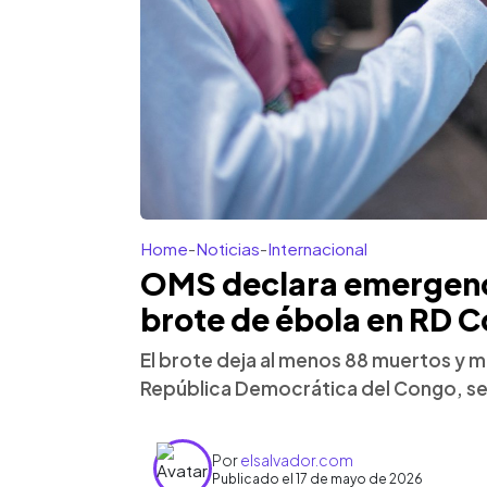
Home
-
Noticias
-
Internacional
OMS declara emergenci
brote de ébola en RD 
El brote deja al menos 88 muertos y
República Democrática del Congo, seg
Por
elsalvador.com
Publicado el 17 de mayo de 2026