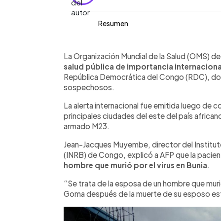
Resumen
Resumen del artículo:
0:00
Facebook
Twitter
►
La OMS declaró emergencia internacio
Escuchar artículo
La Organización Mundial de la Salud (OMS) d
República Democrática del Congo, don
salud pública de importancia internacion
336 casos sospechosos. La alerta au
República Democrática del Congo (RDC), don
en Goma, ciudad controlada por una mi
sospechosos.
advirtieron que la cepa detectada no 
La alerta internacional fue emitida luego de 
específico y alertaron sobre el riesg
principales ciudades del este del país africa
armado M23.
Jean-Jacques Muyembe, director del Institut
(INRB) de Congo, explicó a AFP que la paci
hombre que murió por el virus en Bunia
.
“Se trata de la esposa de un hombre que murió 
Goma después de la muerte de su esposo es