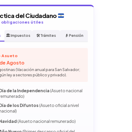
áctica del Ciudadano
y obligaciones útiles
s
🏛️ Impuestos
🛠️ Trámites
👴 Pensión
 Asueto
6 de Agosto
gostinas (Vacación anual para San Salvador;
gún ley a sectores público y privado).
Día de la Independencia
(Asueto nacional
remunerado)
Día de los Difuntos
(Asueto oficial a nivel
nacional)
Navidad
(Asueto nacional remunerado)
Año Nuevo
(Primer descanso oficial del