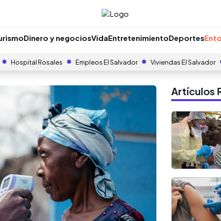
urismo
Dinero y negocios
Vida
Entretenimiento
Deportes
Ento
Hospital Rosales
Empleos El Salvador
Viviendas El Salvador
Artículo