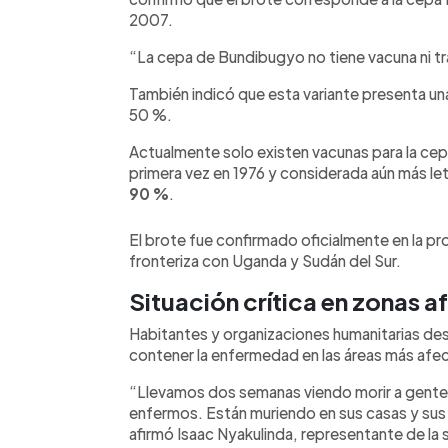
2007.
“La cepa de Bundibugyo no tiene vacuna ni tr
También indicó que esta variante presenta un
50 %.
Actualmente solo existen vacunas para la cepa
primera vez en 1976 y considerada aún más le
90 %
.
El brote fue confirmado oficialmente en la prov
fronteriza con Uganda y Sudán del Sur.
Situación crítica en zonas 
Habitantes y organizaciones humanitarias de
contener la enfermedad en las áreas más afe
“Llevamos dos semanas viendo morir a gente. 
enfermos. Están muriendo en sus casas y sus 
afirmó Isaac Nyakulinda, representante de la s