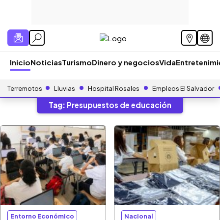
Inicio
Noticias
Turismo
Dinero y negocios
Vida
Entretenim
Terremotos
Lluvias
Hospital Rosales
Empleos El Salvador
Tag:
Presupuestos de educación
Entorno Económico
Nacional