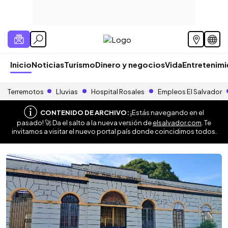
Inicio
Noticias
Turismo
Dinero y negocios
Vida
Entretenim
Terremotos
Lluvias
Hospital Rosales
Empleos El Salvador
CONTENIDO DE ARCHIVO:
¡Estás navegando en el
pasado! 🚀 Da el salto a la nueva versión de
elsalvador.com
. Te
invitamos a visitar el nuevo portal país donde coincidimos todos.