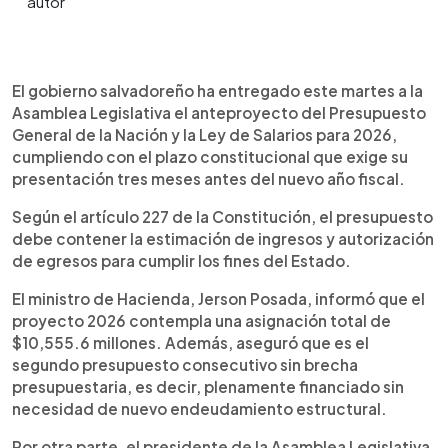
Resumen del artículo:
0:00
►
El proyecto de Presupuesto General 2026 de El
Escuchar artículo
El gobierno salvadoreño ha entregado este martes a la
Salvador será de $10,555.6 millones, según
Asamblea Legislativa el anteproyecto del Presupuesto
anunció el ministro de Hacienda, Jerson Posada.
General de la Nación y la Ley de Salarios para 2026,
Aseguró que estará completamente financiado,
cumpliendo con el plazo constitucional que exige su
sin necesidad de nueva deuda. La Asamblea
presentación tres meses antes del nuevo año fiscal.
Legislativa comenzará a estudiarlo este viernes,
tras su ingreso formal. Educación, Salud y
Según el artículo 227 de la Constitución, el presupuesto
Seguridad recibirán incrementos notables:
debe contener la estimación de ingresos y autorización
$1,524.7 millones, $1,325 millones y $1,037.2
de egresos para cumplir los fines del Estado.
millones, respectivamente. Aunque el
El ministro de Hacienda, Jerson Posada, informó que el
presupuesto 2025 también se presentó como
equilibrado, ha tenido 37 reformas que suman más
proyecto 2026 contempla una asignación total de
de $599 millones en préstamos. Este proceso es
$10,555.6 millones. Además, aseguró que es el
clave para definir prioridades nacionales y medir la
segundo presupuesto consecutivo sin brecha
sostenibilidad fiscal del país.
presupuestaria, es decir, plenamente financiado sin
necesidad de nuevo endeudamiento estructural.
Por otra parte, el presidente de la Asamblea Legislativa,