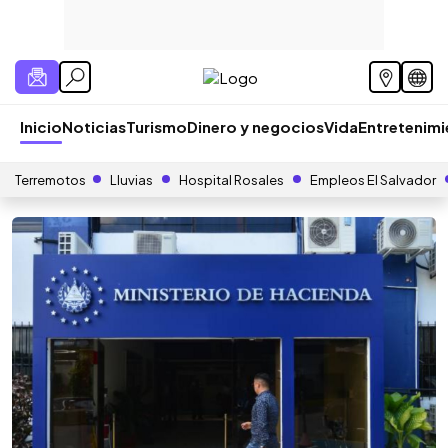
Inicio
Noticias
Turismo
Dinero y negocios
Vida
Entretenim
Terremotos
Lluvias
Hospital Rosales
Empleos El Salvador