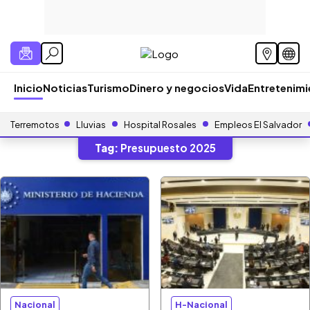
Inicio
Noticias
Turismo
Dinero y negocios
Vida
Entretenim
Terremotos
Lluvias
Hospital Rosales
Empleos El Salvador
Tag:
Presupuesto 2025
Nacional
H-Nacional