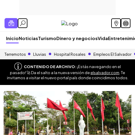
Inicio
Noticias
Turismo
Dinero y negocios
Vida
Entretenim
Terremotos
Lluvias
Hospital Rosales
Empleos El Salvador
CONTENIDO DE ARCHIVO:
¡Estás navegando en el
pasado! 🚀 Da el salto a la nueva versión de
elsalvador.com
. Te
invitamos a visitar el nuevo portal país donde coincidimos todos.