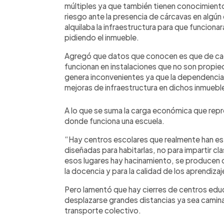
múltiples ya que también tienen conocimient
riesgo ante la presencia de cárcavas en algú
alquilaba la infraestructura para que funcionara
pidiendo el inmueble.
Agregó que datos que conocen es que de cad
funcionan en instalaciones que no son propie
genera inconvenientes ya que la dependencia 
mejoras de infraestructura en dichos inmuebl
A lo que se suma la carga económica que repre
donde funciona una escuela.
“Hay centros escolares que realmente han es
diseñadas para habitarlas, no para impartir c
esos lugares hay hacinamiento, se producen c
la docencia y para la calidad de los aprendiza
Pero lamentó que hay cierres de centros educ
desplazarse grandes distancias ya sea cami
transporte colectivo.