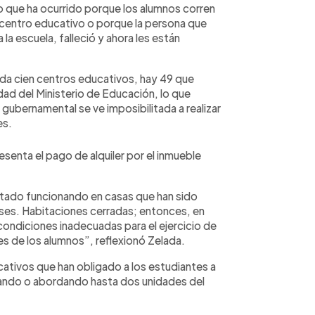
o que ha ocurrido porque los alumnos corren
n centro educativo o porque la persona que
 la escuela, falleció y ahora les están
a cien centros educativos, hay 49 que
dad del Ministerio de Educación, lo que
gubernamental se ve imposibilitada a realizar
es.
senta el pago de alquiler por el inmueble
tado funcionando en casas que han sido
lases. Habitaciones cerradas; entonces, en
ondiciones inadecuadas para el ejercicio de
jes de los alumnos”, reflexionó Zelada.
ativos que han obligado a los estudiantes a
nando o abordando hasta dos unidades del