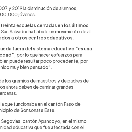
007 y 2019 la disminución de alumnos,
e 500,000 jóvenes.
treinta escuelas cerradas en los últimos
 San Salvador ha habido un movimiento de al
ados a otros centros educativos
.
ueda fuera del sistema educativo “es una
iedad”,
por lo que hacer esfuerzos para
mbién puede resultar poco procedente, por
écnico muy bien pensado”.
s de los gremios de maestros y de padres de
hijos ahora deben de caminar grandes
cercanas.
 la que funcionaba en el cantón Paso de
unicipio de Sonsonate Este.
as Segovias, cantón Apancoyo, en el mismo
omunidad educativa que fue afectada con el