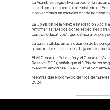
La Asamblea Legislativa aprobó en la sesión p
una reforma que permite al Ministerio de Edu
intervenciones en escuelas donde no tiene l
La Comisión de la Niñez e Integración Social 
reformar las “Disposiciones especiales para la 
centros educativos”, que califica a los proye
La baja natalidad ante la decisión de las parej
otras posibles causas de la baja en la matrícu
El VII Censo de Población y VI Censo de Vivi
Reserva (BCR), señala que el 8.3% de los hog
miembro emigrante. En el 2007 el porcentaje
Mientras que el promedio de hijos de mujeres f
2024.