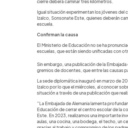
cierre deberá caminar tres kilómetros.
Igual situación experimentan los jóvenes del
Izalco, Sonsonate Este, quienes deberán camin
escuela.
Confirman la causa
El Ministerio de Educación no se ha pronuncia
escuelas, que están siendo unificadas con ot
Sin embargo, una publicación de la Embajada 
gremios de docentes, que entre las causas para
La sede diplomática inauguró en marzo de 20
Izalco por lo que el miércoles, al conocer sobre
situación a través de una publicación que rea
“La Embajada de Alemania lamenta profundame
Educación de cerrar el centro escolar de la 
Este. En 2023, realizamos una importante inv
aulas, una cocina, una bodega, el techo, un cer
gracias al trabajo y compromiso de los padre