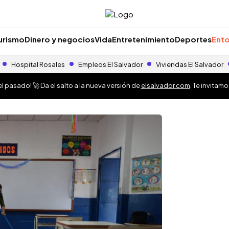
urismo
Dinero y negocios
Vida
Entretenimiento
Deportes
Ento
Hospital Rosales
Empleos El Salvador
Viviendas El Salvador
 pasado! 🚀 Da el salto a la nueva versión de
elsalvador.com
. Te invitam