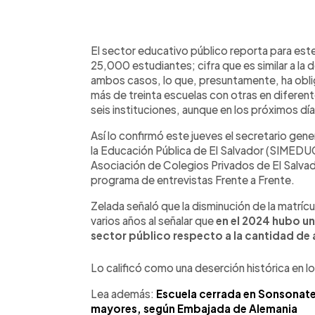
0:00
Facebook
Twitter
►
Escuchar artículo
El sector educativo público reporta para est
25,000 estudiantes; cifra que es similar a la
ambos casos, lo que, presuntamente, ha obliga
más de treinta escuelas con otras en diferente
seis instituciones, aunque en los próximos día
Así lo confirmó este jueves el secretario gen
la Educación Pública de El Salvador (SIMEDUC
Asociación de Colegios Privados de El Salvad
programa de entrevistas Frente a Frente.
Zelada señaló que la disminución de la matrícu
varios años al señalar que
en el 2024 hubo u
sector público respecto a la cantidad de
Lo calificó como una deserción histórica en l
Lea además:
Escuela cerrada en Sonsonate
mayores, según Embajada de Alemania