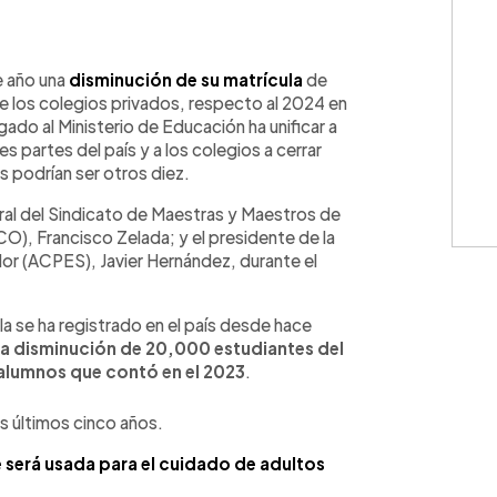
WhatsApp
Copiar link
e año una
disminución de su matrícula
de
 de los colegios privados, respecto al 2024 en
do al Ministerio de Educación ha unificar a
s partes del país y a los colegios a cerrar
s podrían ser otros diez.
eral del Sindicato de Maestras y Maestros de
O), Francisco Zelada; y el presidente de la
or (ACPES), Javier Hernández, durante el
la se ha registrado en el país desde hace
na disminución de 20,000 estudiantes del
 alumnos que contó en el 2023
.
os últimos cinco años.
 será usada para el cuidado de adultos