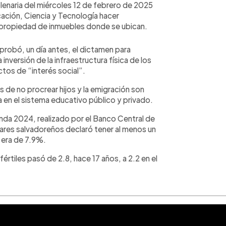
lenaria del miércoles 12 de febrero de 2025
cación, Ciencia y Tecnología hacer
a propiedad de inmuebles donde se ubican.
aprobó, un día antes, el dictamen para
inversión de la infraestructura física de los
ctos de “interés social”.
as de no procrear hijos y la emigración son
la en el sistema educativo público y privado.
enda 2024, realizado por el Banco Central de
ares salvadoreños declaró tener al menos un
 era de 7.9%.
értiles pasó de 2.8, hace 17 años, a 2.2 en el