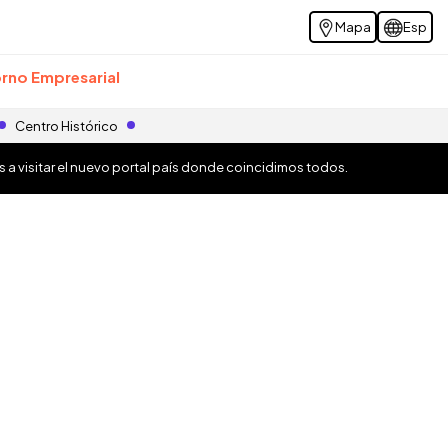
Mapa
Esp
rno Empresarial
Centro Histórico
os a visitar el nuevo portal país donde coincidimos todos.