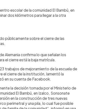
 centro escolar de la comunidad El Bambú, en
ar dos kilómetros para llegar a la otra
do públicamente sobre el cierre de las
ras.
de Alemania confirma lo que señalan los
 el cierre está la baja matrícula.
23 trabajos de mejoramiento de la escuela de
 el cierre de la institución, lamentó la
lizó en su cuenta de Facebook.
nte la decisión tomada por el Ministerio de
comunidad El Bambú, en Izalco, Sonsonate
ersión en la construcción de tres nuevas
co perimetral y una pila, lo cual fue posible
s de familia de la comunidad”, informó en una