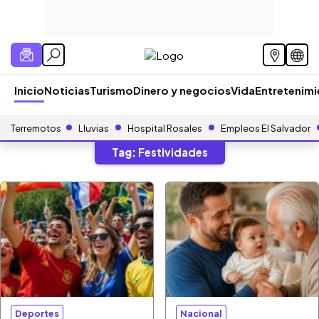
Inicio
Noticias
Turismo
Dinero y negocios
Vida
Entretenim
Terremotos
Lluvias
Hospital Rosales
Empleos El Salvador
Tag:
Festividades
Deportes
Nacional