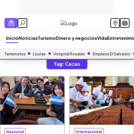
Inicio
Noticias
Turismo
Dinero y negocios
Vida
Entretenim
Terremotos
Lluvias
Hospital Rosales
Empleos El Salvador
Tag:
Cacao
Nacional
Internacional