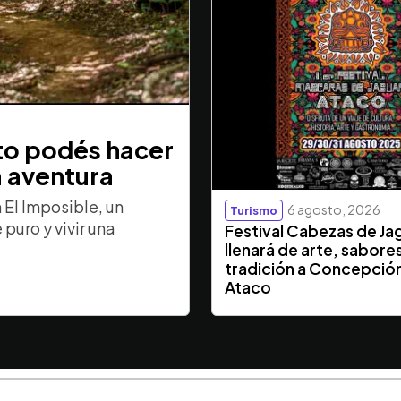
sto podés hacer
a aventura
El Imposible, un
6 agosto, 2026
Turismo
puro y vivir una
Festival Cabezas de Ja
llenará de arte, sabore
tradición a Concepció
Ataco