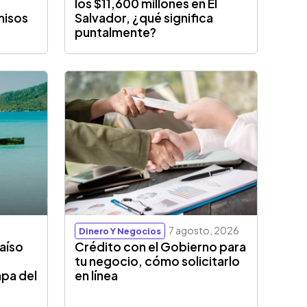
los $11,600 millones en El
misos
Salvador, ¿qué significa
puntalmente?
7 agosto, 2026
Dinero Y Negocios
aíso
Crédito con el Gobierno para
tu negocio, cómo solicitarlo
apa del
en línea