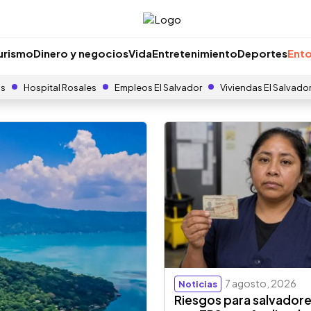
urismo
Dinero y negocios
Vida
Entretenimiento
Deportes
Ento
as
Hospital Rosales
Empleos El Salvador
Viviendas El Salvado
7 agosto, 2026
Noticias
Riesgos para salvador