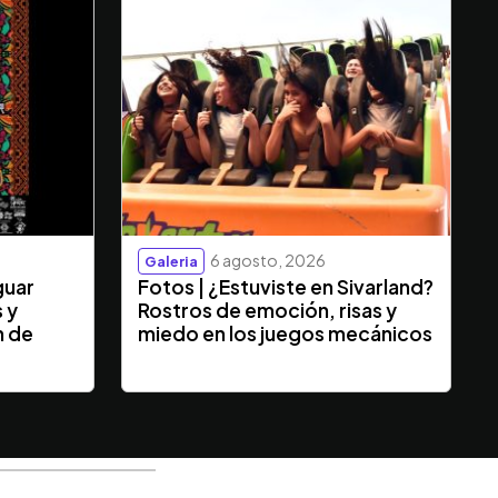
6 agosto, 2026
Galeria
guar
Fotos | ¿Estuviste en Sivarland?
s y
Rostros de emoción, risas y
n de
miedo en los juegos mecánicos