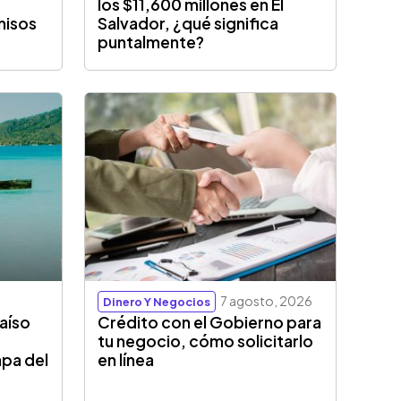
los $11,600 millones en El
misos
Salvador, ¿qué significa
puntalmente?
7 agosto, 2026
Dinero Y Negocios
aíso
Crédito con el Gobierno para
tu negocio, cómo solicitarlo
apa del
en línea