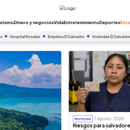
urismo
Dinero y negocios
Vida
Entretenimiento
Deportes
Ento
as
Hospital Rosales
Empleos El Salvador
Viviendas El Salvado
7 agosto, 2026
Noticias
Riesgos para salvador