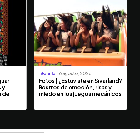
6 agosto, 2026
Galeria
guar
Fotos | ¿Estuviste en Sivarland?
s y
Rostros de emoción, risas y
n de
miedo en los juegos mecánicos