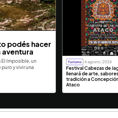
sto podés hacer
a aventura
El Imposible, un
6 agosto, 2026
Turismo
puro y vivir una
Festival Cabezas de Ja
llenará de arte, sabore
tradición a Concepció
Ataco