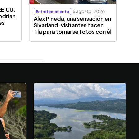
EE.UU.
6 agosto, 2026
Entretenimiento
odrían
Alex Pineda, una sensación en
es
Sivarland: visitantes hacen
fila para tomarse fotos con él