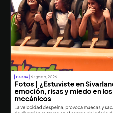
6 agosto, 2026
Galeria
Fotos | ¿Estuviste en Sivarla
emoción, risas y miedo en los
mecánicos
La velocidad despeina, provoca muecas y saca