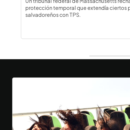
Un tribunal federal de Massachusetts rech
protección temporal que extendía ciertos 
salvadoreños con TPS.