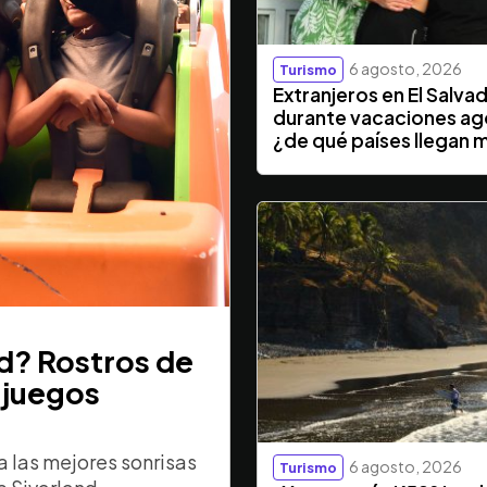
6 agosto, 2026
Turismo
Extranjeros en El Salva
durante vacaciones ag
¿de qué países llegan 
nd? Rostros de
 juegos
 las mejores sonrisas
6 agosto, 2026
Turismo