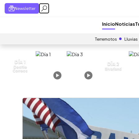
Newsletter
Inicio
Noticias
T
Terremotos
Lluvias
DÍA 1
DÍA 2
Desfile
Sivarland
Correos