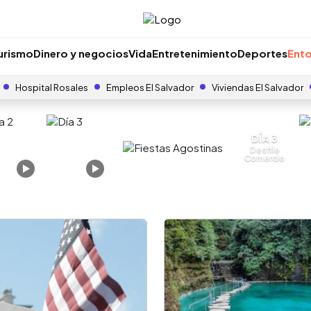
urismo
Dinero y negocios
Vida
Entretenimiento
Deportes
Ento
Hospital Rosales
Empleos El Salvador
Viviendas El Salvador
DÍA 3
Desfile
Comercio