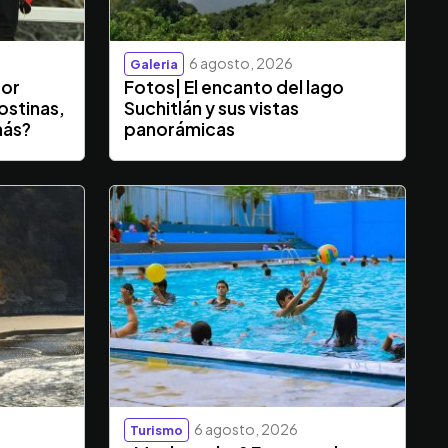
6 agosto, 2026
Galeria
dor
Fotos| El encanto del lago
ostinas,
Suchitlán y sus vistas
más?
panorámicas
6 agosto, 2026
Turismo