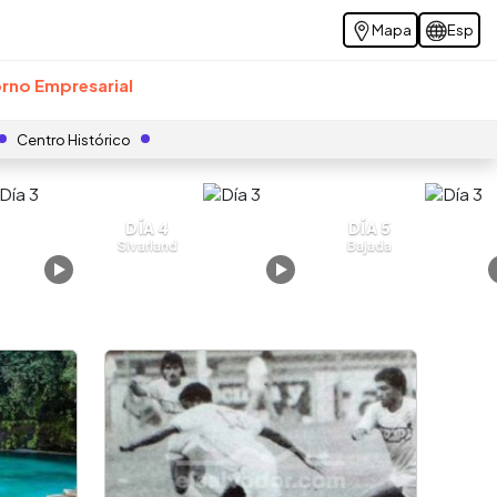
Mapa
Esp
rno Empresarial
Centro Histórico
DÍA 4
DÍA 5
Sivarland
Bajada