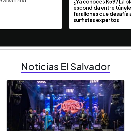
e Sivarland.
¿Ya conocés K59? La p
escondida entre túnele
farallones que desafía a
surfistas expertos
Noticias El Salvador