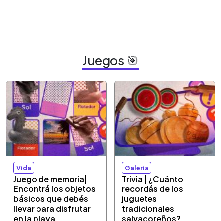
Juegos 🎯
Vida
Galeria
Juego de memoria|
Trivia | ¿Cuánto
Encontrá los objetos
recordás de los
básicos que debés
juguetes
llevar para disfrutar
tradicionales
en la playa
salvadoreños?