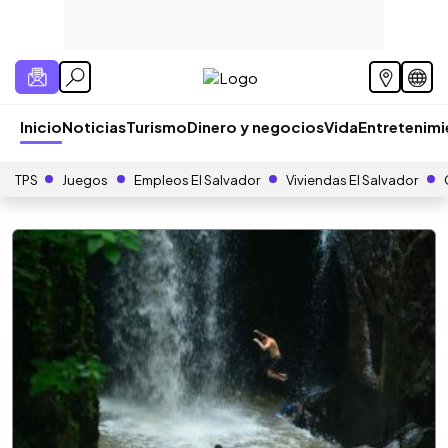
Inicio
Noticias
Turismo
Dinero y negocios
Vida
Entretenim
TPS
Juegos
Empleos El Salvador
Viviendas El Salvador