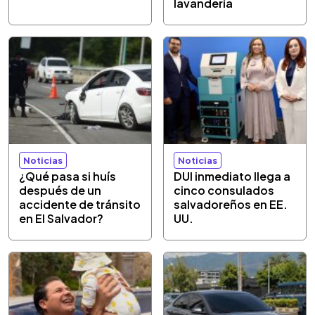
lavandería
Noticias
Noticias
¿Qué pasa si huís
DUI inmediato llega a
después de un
cinco consulados
accidente de tránsito
salvadoreños en EE.
en El Salvador?
UU.