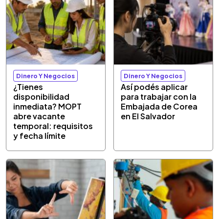
Dinero Y Negocios
Dinero Y Negocios
¿Tienes
Así podés aplicar
disponibilidad
para trabajar con la
inmediata? MOPT
Embajada de Corea
abre vacante
en El Salvador
temporal: requisitos
y fecha límite