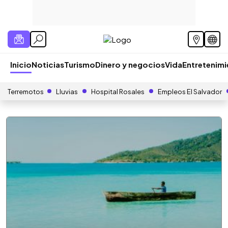
Inicio
Noticias
Turismo
Dinero y negocios
Vida
Entretenim
Terremotos
Lluvias
Hospital Rosales
Empleos El Salvador