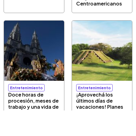
Centroamericanos
Entretenimiento
Entretenimiento
Doce horas de
¡Aprovechá los
procesión, meses de
últimos días de
trabajo y una vida de
vacaciones! Planes
fe honran al Divino
culturales a bajo
Salvador del Mundo
costo del 6 al 9 de
agosto