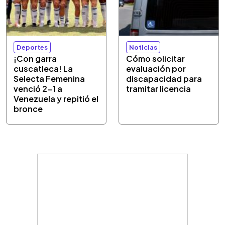
Deportes
Noticias
¡Con garra
Cómo solicitar
cuscatleca! La
evaluación por
Selecta Femenina
discapacidad para
venció 2-1 a
tramitar licencia
Venezuela y repitió el
bronce