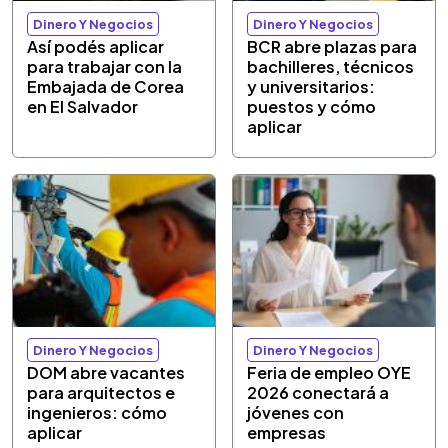
Dinero Y Negocios
Dinero Y Negocios
Así podés aplicar
BCR abre plazas para
para trabajar con la
bachilleres, técnicos
Embajada de Corea
y universitarios:
en El Salvador
puestos y cómo
aplicar
Dinero Y Negocios
Dinero Y Negocios
DOM abre vacantes
Feria de empleo OYE
para arquitectos e
2026 conectará a
ingenieros: cómo
jóvenes con
aplicar
empresas