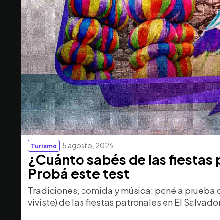
5 agosto, 2026
Turismo
¿Cuánto sabés de las fiestas
Probá este test
Tradiciones, comida y música: poné a prueba 
viviste) de las fiestas patronales en El Salvador