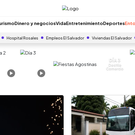
urismo
Dinero y negocios
Vida
Entretenimiento
Deportes
Ento
Hospital Rosales
Empleos El Salvador
Viviendas El Salvador
DÍA 3
Desfile
Comercio