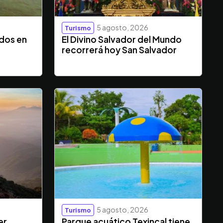
5 agosto, 2026
Turismo
ados en
El Divino Salvador del Mundo
recorrerá hoy San Salvador
5 agosto, 2026
Turismo
er
Parque acuático Texincal tiene