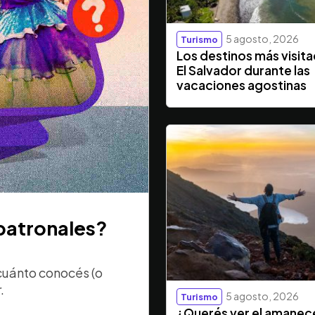
5 agosto, 2026
Turismo
Los destinos más visit
El Salvador durante las
vacaciones agostinas
 patronales?
cuánto conocés (o
.
5 agosto, 2026
Turismo
¿Querés ver el amanec