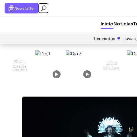
Newsletter
Inicio
Noticias
T
Terremotos
Lluvias
DÍA 1
DÍA 2
Desfile
Sivarland
Correos