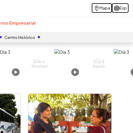
Mapa
Esp
rno Empresarial
Centro Histórico
DÍA 4
DÍA 5
Sivarland
Bajada