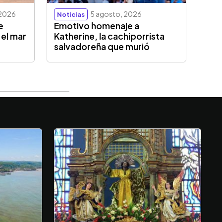
 2026
5 agosto, 2026
Noticias
e
Emotivo homenaje a
 el mar
Katherine, la cachiporrista
salvadoreña que murió