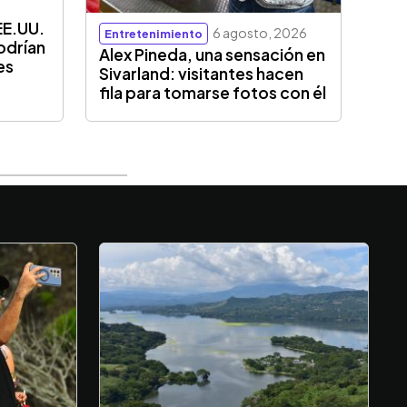
EE.UU.
6 agosto, 2026
Entretenimiento
odrían
Alex Pineda, una sensación en
es
Sivarland: visitantes hacen
fila para tomarse fotos con él