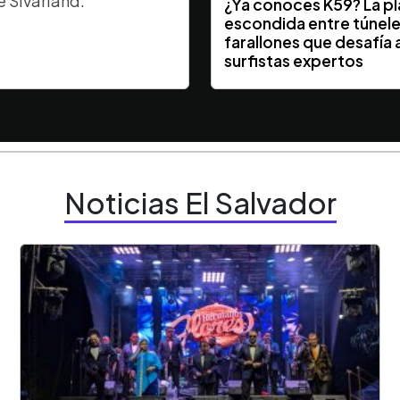
e Sivarland.
¿Ya conocés K59? La p
escondida entre túnele
farallones que desafía a
surfistas expertos
Noticias El Salvador