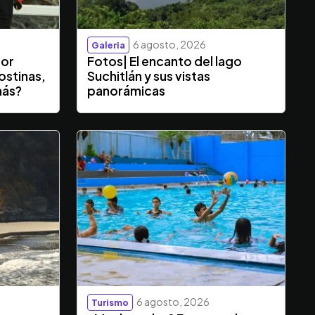
6 agosto, 2026
Galeria
dor
Fotos| El encanto del lago
ostinas,
Suchitlán y sus vistas
más?
panorámicas
6 agosto, 2026
Turismo