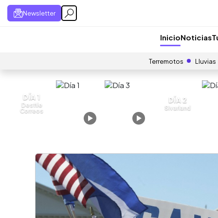
Newsletter
Inicio
Noticias
T
Terremotos
Lluvias
DÍA 1
DÍA 2
Desfile
Sivarland
Correos