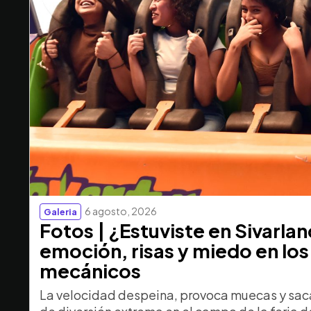
6 agosto, 2026
Galeria
Fotos | ¿Estuviste en Sivarla
emoción, risas y miedo en los
mecánicos
La velocidad despeina, provoca muecas y saca