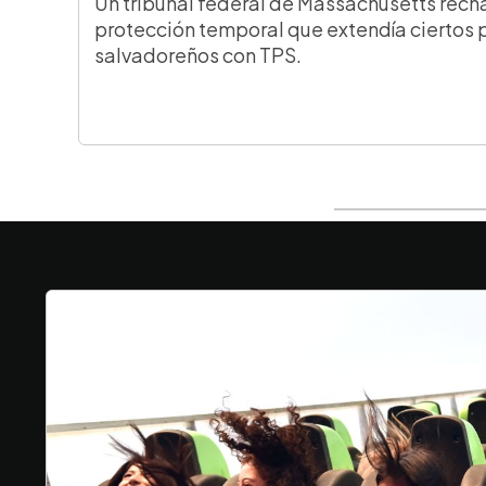
Un tribunal federal de Massachusetts rech
protección temporal que extendía ciertos 
salvadoreños con TPS.