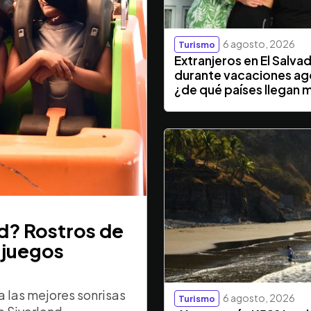
6 agosto, 2026
Turismo
Extranjeros en El Salva
durante vacaciones ag
¿de qué países llegan 
nd? Rostros de
 juegos
 las mejores sonrisas
6 agosto, 2026
Turismo