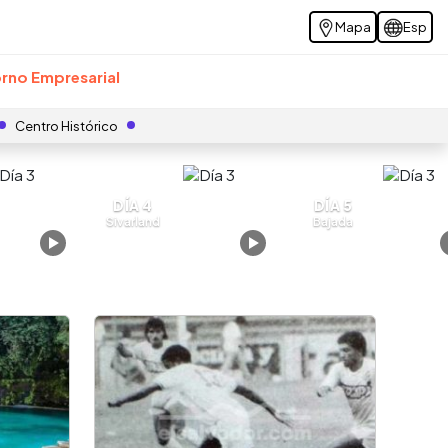
Mapa
Esp
rno Empresarial
Centro Histórico
DÍA 4
DÍA 5
Sivarland
Bajada