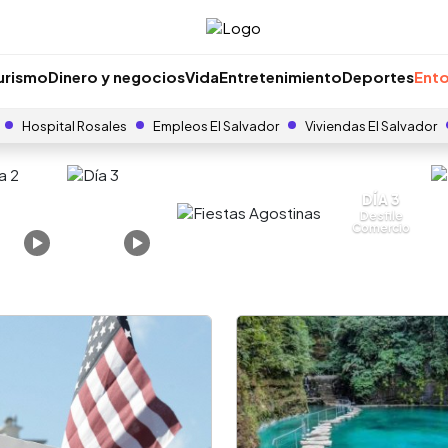
urismo
Dinero y negocios
Vida
Entretenimiento
Deportes
Ento
Hospital Rosales
Empleos El Salvador
Viviendas El Salvador
DÍA 3
Desfile
Comercio