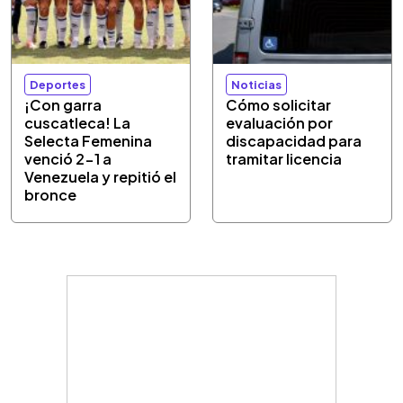
Deportes
Noticias
¡Con garra
Cómo solicitar
cuscatleca! La
evaluación por
Selecta Femenina
discapacidad para
venció 2-1 a
tramitar licencia
Venezuela y repitió el
bronce