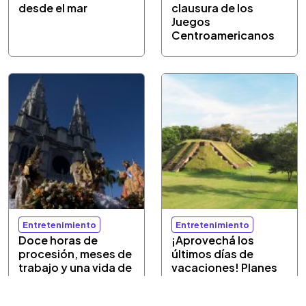
desde el mar
clausura de los
Juegos
Centroamericanos
Entretenimiento
Entretenimiento
Doce horas de
¡Aprovechá los
procesión, meses de
últimos días de
trabajo y una vida de
vacaciones! Planes
fe honran al Divino
culturales a bajo
Salvador del Mundo
costo del 6 al 9 de