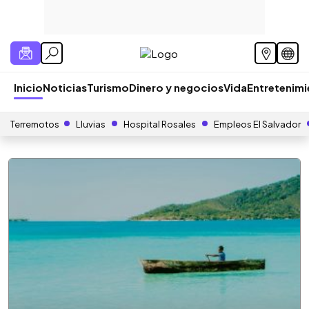
Inicio
Noticias
Turismo
Dinero y negocios
Vida
Entretenim
Terremotos
Lluvias
Hospital Rosales
Empleos El Salvador