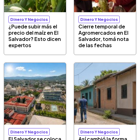
Dinero Y Negocios
Dinero Y Negocios
¿Puede subir más el
Cierre temporal de
precio del maíz en El
Agromercados en El
Salvador? Esto dicen
Salvador, tomá nota
expertos
de las fechas
Dinero Y Negocios
Dinero Y Negocios
El Salvador se coloca
Así cambió la forma