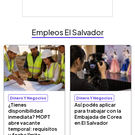
Empleos El Salvador
Dinero Y Negocios
Dinero Y Negocios
¿Tienes
Así podés aplicar
disponibilidad
para trabajar con la
inmediata? MOPT
Embajada de Corea
abre vacante
en El Salvador
temporal: requisitos
y fecha límite