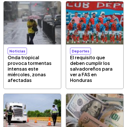
Noticias
Deportes
Onda tropical
El requisito que
provoca tormentas
deben cumplir los
intensas este
salvadoreños para
miércoles, zonas
ver a FAS en
afectadas
Honduras