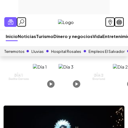
Inicio
Noticias
Turismo
Dinero y negocios
Vida
Entretenim
Terremotos
Lluvias
Hospital Rosales
Empleos El Salvador
DÍA 1
DÍA 2
Desfile Correos
Sivarland