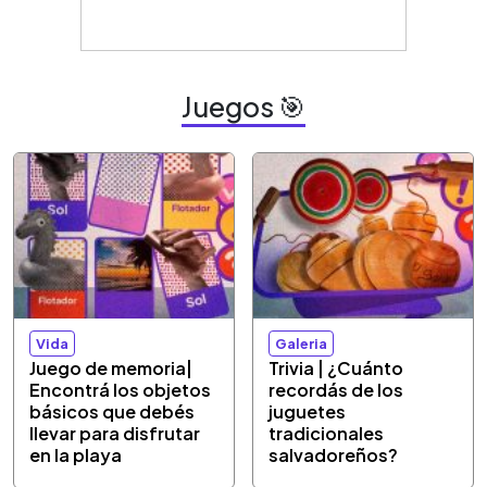
Juegos 🎯
Vida
Galeria
Juego de memoria|
Trivia | ¿Cuánto
Encontrá los objetos
recordás de los
básicos que debés
juguetes
llevar para disfrutar
tradicionales
en la playa
salvadoreños?