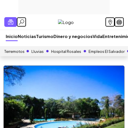
Inicio
Noticias
Turismo
Dinero y negocios
Vida
Entretenim
Terremotos
Lluvias
Hospital Rosales
Empleos El Salvador