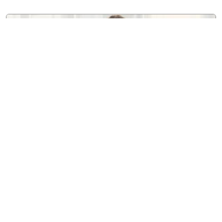
7 agosto, 2026
Entretenimiento
Con influencia K-pop, Analu
Dada lanza "I like it" junto a