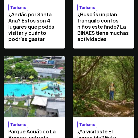
Turismo
Turismo
¿Andás por Santa
¿Buscás un plan
Ana? Estos son 4
tranquilo con los
lugares que podés
niños este finde? La
visitar y cuánto
BINAES tiene muchas
podrías gastar
actividades
Turismo
Turismo
Parque Acuático La
¿Ya visitaste El
Bomba: entrada
Imposible? Esto