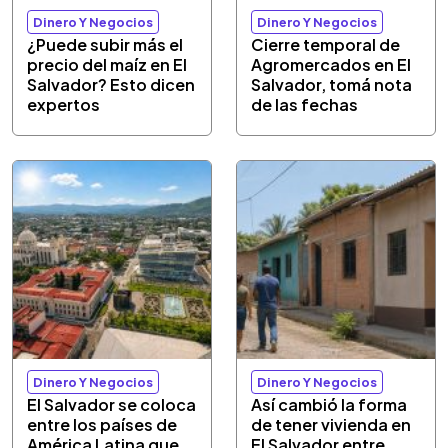
Dinero Y Negocios
Dinero Y Negocios
¿Puede subir más el
Cierre temporal de
precio del maíz en El
Agromercados en El
Salvador? Esto dicen
Salvador, tomá nota
expertos
de las fechas
Dinero Y Negocios
Dinero Y Negocios
El Salvador se coloca
Así cambió la forma
entre los países de
de tener vivienda en
América Latina que
El Salvador entre