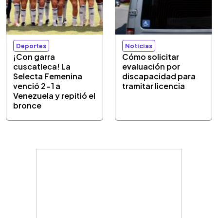
Deportes
Noticias
¡Con garra
Cómo solicitar
cuscatleca! La
evaluación por
Selecta Femenina
discapacidad para
venció 2-1 a
tramitar licencia
Venezuela y repitió el
bronce