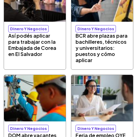
Dinero Y Negocios
Dinero Y Negocios
Así podés aplicar
BCR abre plazas para
para trabajar con la
bachilleres, técnicos
Embajada de Corea
y universitarios:
en El Salvador
puestos y cómo
aplicar
Dinero Y Negocios
Dinero Y Negocios
DOM abre vacantes
Feria de empleo OYE