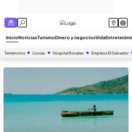
Inicio
Noticias
Turismo
Dinero y negocios
Vida
Entretenim
Terremotos
Lluvias
Hospital Rosales
Empleos El Salvador