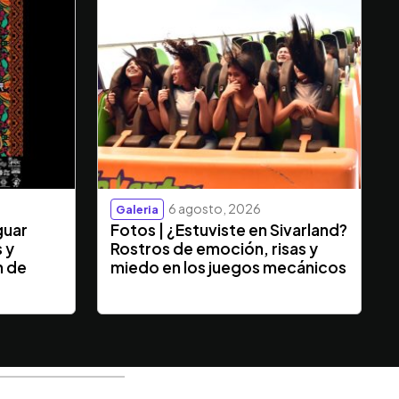
6 agosto, 2026
Galeria
guar
Fotos | ¿Estuviste en Sivarland?
s y
Rostros de emoción, risas y
n de
miedo en los juegos mecánicos