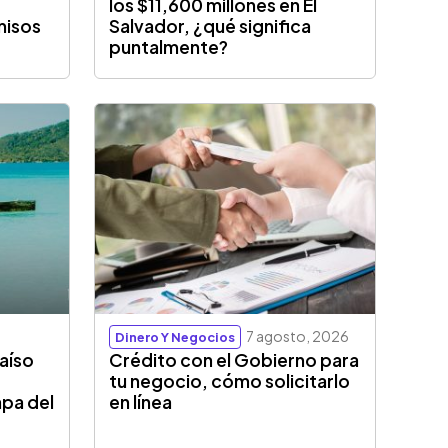
los $11,600 millones en El
misos
Salvador, ¿qué significa
puntalmente?
7 agosto, 2026
Dinero Y Negocios
aíso
Crédito con el Gobierno para
tu negocio, cómo solicitarlo
apa del
en línea