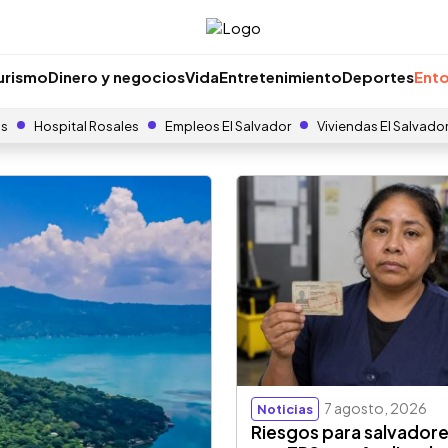
urismo
Dinero y negocios
Vida
Entretenimiento
Deportes
Ento
as
Hospital Rosales
Empleos El Salvador
Viviendas El Salvado
7 agosto, 2026
Noticias
Riesgos para salvador