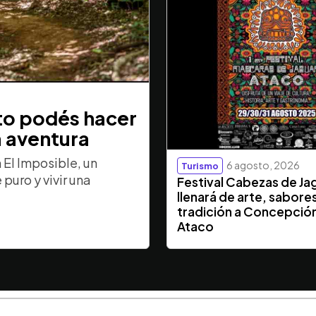
sto podés hacer
a aventura
El Imposible, un
6 agosto, 2026
Turismo
puro y vivir una
Festival Cabezas de Ja
llenará de arte, sabore
tradición a Concepció
Ataco