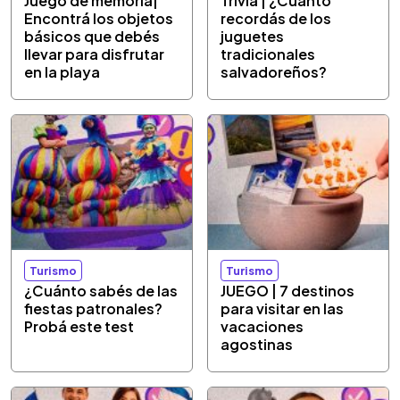
Juego de memoria|
Trivia | ¿Cuánto
Encontrá los objetos
recordás de los
básicos que debés
juguetes
llevar para disfrutar
tradicionales
en la playa
salvadoreños?
Turismo
Turismo
¿Cuánto sabés de las
JUEGO | 7 destinos
fiestas patronales?
para visitar en las
Probá este test
vacaciones
agostinas