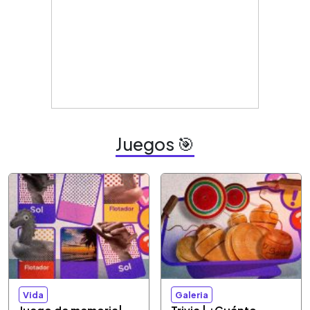
Juegos 🎯
Vida
Galeria