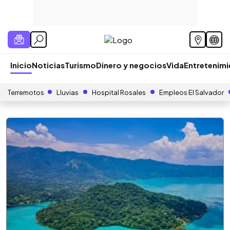
Inicio
Noticias
Turismo
Dinero y negocios
Vida
Entretenim
Terremotos
Lluvias
Hospital Rosales
Empleos El Salvador