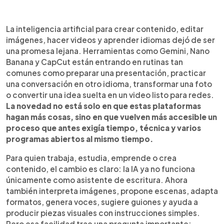
Resumen del artículo:
0:00
►
Gemini, Nano Banana y CapCut muestran cómo la
Escuchar artículo
La inteligencia artificial para crear contenido, editar
inteligencia artificial ya forma parte de la
imágenes, hacer videos y aprender idiomas dejó de ser
creatividad cotidiana. Estas herramientas
una promesa lejana. Herramientas como Gemini, Nano
permiten practicar idiomas, editar imágenes,
Banana y CapCut están entrando en rutinas tan
generar ideas, mejorar videos y adaptar
comunes como preparar una presentación, practicar
contenido para distintas plataformas con menos
una conversación en otro idioma, transformar una foto
barreras técnicas. Google impulsa Gemini como
o convertir una idea suelta en un video listo para redes.
asistente de aprendizaje y productividad; Nano
La novedad no está solo en que estas plataformas
Banana destaca por editar fotos mediante
hagan más cosas, sino en que vuelven más accesible un
instrucciones simples, y CapCut acelera la
proceso que antes exigía tiempo, técnica y varios
creación audiovisual con funciones de IA. Sin
programas abiertos al mismo tiempo.
embargo, el valor no está en automatizarlo todo,
sino en usar estas plataformas con criterio,
Para quien trabaja, estudia, emprende o crea
transparencia y voz propia. La ventaja será crear
contenido, el cambio es claro: la IA ya no funciona
contenido útil, auténtico y reconocible.
únicamente como asistente de escritura. Ahora
también interpreta imágenes, propone escenas, adapta
formatos, genera voces, sugiere guiones y ayuda a
producir piezas visuales con instrucciones simples.
Pero esa facilidad trae una pregunta importante: