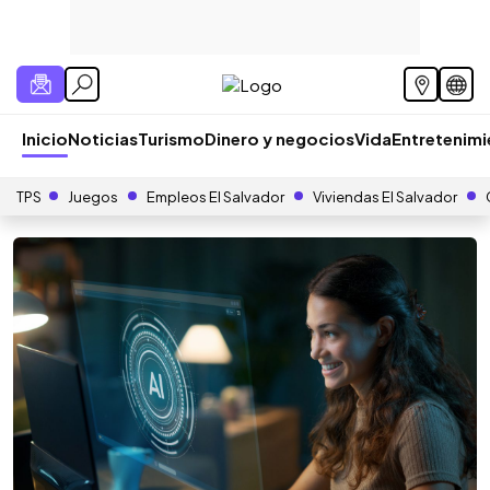
Inicio
Noticias
Turismo
Dinero y negocios
Vida
Entretenim
TPS
Juegos
Empleos El Salvador
Viviendas El Salvador