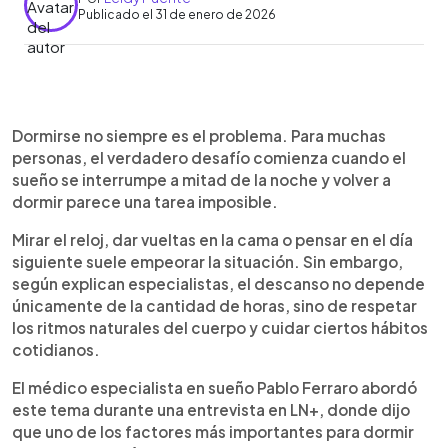
Publicado el 31 de enero de 2026
Resumen del artículo:
0:00
►
Despertarse a mitad de la noche y no lograr volver
Escuchar artículo
Dormirse no siempre es el problema. Para muchas
a dormir es una situación común que afecta la
personas, el verdadero desafío comienza cuando el
calidad del descanso. Según recomendaciones
sueño se interrumpe a mitad de la noche y volver a
compartidas por el médico especialista en sueño
dormir parece una tarea imposible.
Pablo Ferraro durante una entrevista en LN+, el
sueño está directamente relacionado con la luz
Mirar el reloj, dar vueltas en la cama o pensar en el día
natural y los hábitos diarios. Respetar el sol,
siguiente suele empeorar la situación. Sin embargo,
ajustar horarios según la estación, priorizar un
según explican especialistas, el descanso no depende
descanso continuo, identificar la causa de los
únicamente de la cantidad de horas, sino de respetar
despertares y evitar estímulos como el celular son
los ritmos naturales del cuerpo y cuidar ciertos hábitos
claves para conciliar el sueño nuevamente.
cotidianos.
También se desaconseja la siesta en personas
con insomnio. Pequeños cambios pueden marcar
El médico especialista en sueño Pablo Ferraro abordó
una gran diferencia en el descanso.
este tema durante una entrevista en LN+, donde dijo
que uno de los factores más importantes para dormir