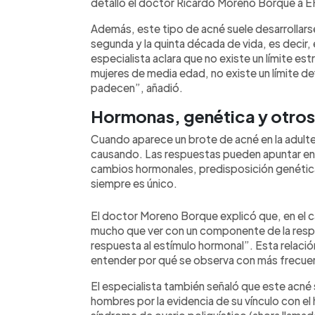
detalló el doctor Ricardo Moreno Borque a E
Además, este tipo de acné suele desarrollars
segunda y la quinta década de vida, es decir, e
especialista aclara que no existe un límite es
mujeres de media edad, no existe un límite d
padecen”, añadió.
Hormonas, genética y otros
Cuando aparece un brote de acné en la adult
causando. Las respuestas pueden apuntar en v
cambios hormonales, predisposición genética 
siempre es único.
El doctor Moreno Borque explicó que, en el c
mucho que ver con un componente de la respue
respuesta al estímulo hormonal”. Esta relaci
entender por qué se observa con más frecuen
El especialista también señaló que este acné 
hombres por la evidencia de su vínculo con e