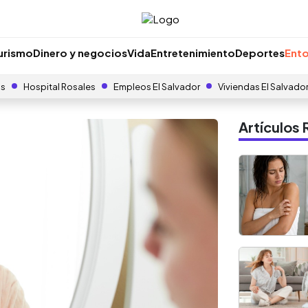
urismo
Dinero y negocios
Vida
Entretenimiento
Deportes
Ento
as
Hospital Rosales
Empleos El Salvador
Viviendas El Salvado
Artículo