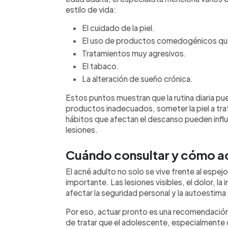
estilo de vida:
El cuidado de la piel.
El uso de productos comedogénicos que
Tratamientos muy agresivos.
El tabaco.
La alteración de sueño crónica.
Estos puntos muestran que la rutina diaria p
productos inadecuados, someter la piel a t
hábitos que afectan el descanso pueden influir
lesiones.
Cuándo consultar y cómo a
El acné adulto no solo se vive frente al esp
importante. Las lesiones visibles, el dolor, la
afectar la seguridad personal y la autoestima
Por eso, actuar pronto es una recomendación 
de tratar que el adolescente, especialmente 