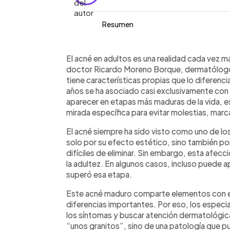
Resumen
Resumen del artículo:
0:00
Facebook
Twitter
►
El acné en adultos es cada vez más fr
Escuchar artículo
El acné en adultos es una realidad cada vez má
puede presentarse entre los 25 y los
doctor Ricardo Moreno Borque, dermatólogo d
explicó a EFE Salud el dermatólogo R
tiene características propias que lo diferen
acné tiene características propias: su
años se ha asociado casi exclusivamente con
con pápulas inflamatorias, nódulos d
aparecer en etapas más maduras de la vida, e
puede relacionarse con la respuesta 
mirada específica para evitar molestias, mar
productos comedogénicos, tratamient
El acné siempre ha sido visto como uno de l
crónicas del sueño. Aunque afecta la 
solo por su efecto estético, sino también po
el especialista recalca que tiene tra
difíciles de eliminar. Sin embargo, esta afec
dermatología.
la adultez. En algunos casos, incluso puede 
superó esa etapa.
Este acné maduro comparte elementos con el
diferencias importantes. Por eso, los especial
los síntomas y buscar atención dermatológica
“unos granitos”, sino de una patología que pu