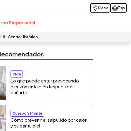
Mapa
Esp
rno Empresarial
r
Centro Histórico
s Recomendados
Vida
Lo que puede estar provocando
picazón en la piel después de
bañarte
Cuerpo Y Mente
Cómo prevenir el salpullido por calor
y cuidar tu piel