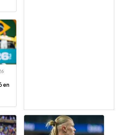
26
ó en