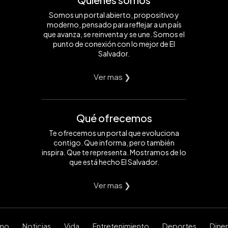
Somos un portal abierto, propositivo y
moderno, pensado para reflejar a un país
que avanza, se reinventa y se une. Somos el
punto de conexión con lo mejor de El
Salvador.
Ver mas ❯
Qué ofrecemos
Te ofrecemos un portal que evoluciona
contigo. Que informa, pero también
inspira. Que te representa. Mostramos de lo
que está hecho El Salvador.
Ver mas ❯
smo
Noticias
Vida
Entretenimiento
Deportes
Dine