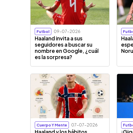
09-07-2026
Futbol
Futb
Haaland invita a sus
Haal
seguidores a buscar su
espe
nombre en Google, ¿cuál
Noru
es la sorpresa?
07-07-2026
Cuerpo Y Mente
Futb
Haaland y los hábitos
¡Gig