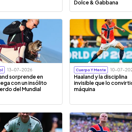
Dolce & Gabbana
13-07-2026
10-07-20
ol
Cuerpo Y Mente
and sorprende en
Haaland y la disciplina
ega con un insólito
invisible que lo convirti
erdo del Mundial
máquina