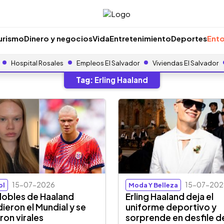
urismo
Dinero y negocios
Vida
Entretenimiento
Deportes
Ento
Hospital Rosales
Empleos El Salvador
Viviendas El Salvador
Tag:
Erling Haaland
15-07-2026
15-07-202
ol
Moda Y Belleza
dobles de Haaland
Erling Haaland deja el
dieron el Mundial y se
uniforme deportivo y
eron virales
sorprende en desfile d