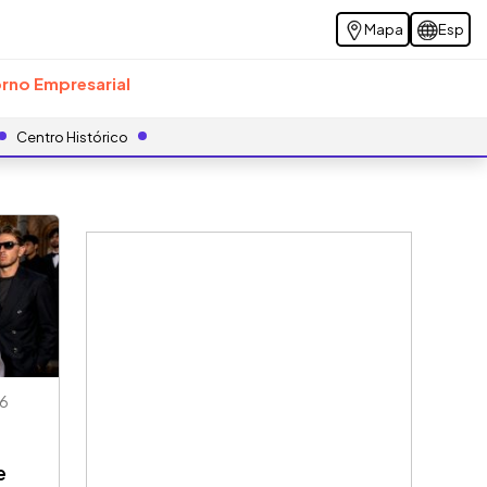
Mapa
Esp
rno Empresarial
Centro Histórico
6
e