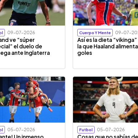
09-07-2026
09-07-20
ol
Cuerpo Y Mente
and ve “súper
Así es la dieta “vikinga
cial” el duelo de
la que Haaland alimenta
ega ante Inglaterra
goles
05-07-2026
05-07-2026
ol
Futbol
ante! Un inmenso
Cosas que no sabías d