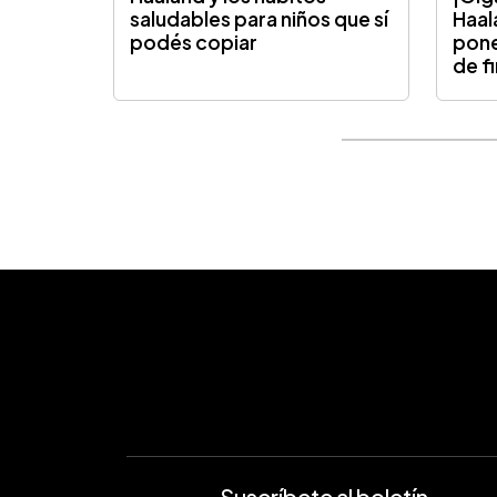
saludables para niños que sí
Haala
podés copiar
pone
de fi
Suscríbete al boletín