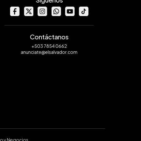
Contáctanos
+503 7854 0662
anunciate@elsalvador.com
ro y Negocios