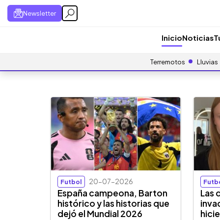
Newsletter
Inicio
Noticias
T
Terremotos
Lluvias
20-07-2026
Futbol
Futb
España campeona, Barton
Las 
histórico y las historias que
inva
dejó el Mundial 2026
hici