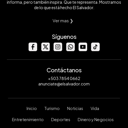
informa, pero también inspira. Que te representa. Mostramos
de lo que está hecho El Salvador.
Ver mas ❯
Síguenos
Contáctanos
+503 7854 0662
anunciate@elsalvador.com
Inicio
Turismo
Noticias
Vida
Entretenimiento
Deportes
Dinero y Negocios