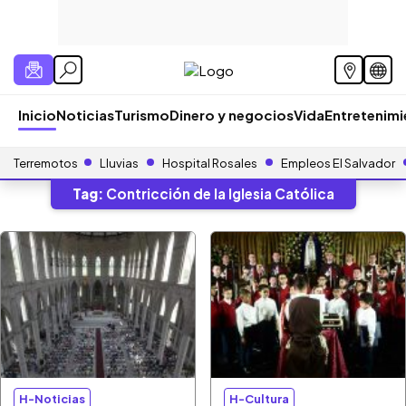
Inicio
Noticias
Turismo
Dinero y negocios
Vida
Entretenim
Terremotos
Lluvias
Hospital Rosales
Empleos El Salvador
Tag:
Contricción de la Iglesia Católica
H-Noticias
H-Cultura