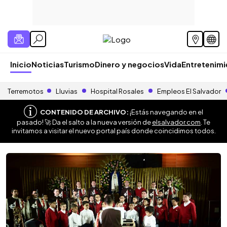
Inicio
Noticias
Turismo
Dinero y negocios
Vida
Entretenim
Terremotos
Lluvias
Hospital Rosales
Empleos El Salvador
CONTENIDO DE ARCHIVO:
¡Estás navegando en el
pasado! 🚀 Da el salto a la nueva versión de
elsalvador.com
. Te
invitamos a visitar el nuevo portal país donde coincidimos todos.