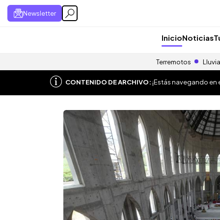
Newsletter
Inicio
Noticias
T
Terremotos
Lluvi
CONTENIDO DE ARCHIVO:
¡Estás navegando en el