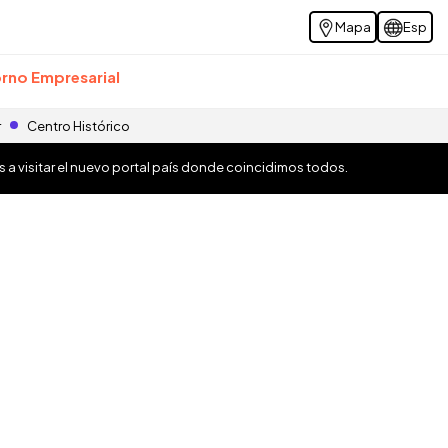
Mapa
Esp
rno Empresarial
r
Centro Histórico
os a visitar el nuevo portal país donde coincidimos todos.