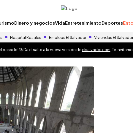
urismo
Dinero y negocios
Vida
Entretenimiento
Deportes
Ento
as
Hospital Rosales
Empleos El Salvador
Viviendas El Salvado
 pasado! 🚀 Da el salto a la nueva versión de
elsalvador.com
. Te invitam