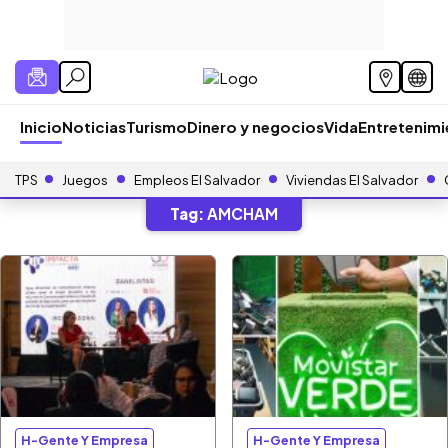
Inicio
Noticias
Turismo
Dinero y negocios
Vida
Entretenim
TPS
Juegos
Empleos El Salvador
Viviendas El Salvador
Tag:
AMCHAM
H-Gente Y Empresa
H-Gente Y Empresa