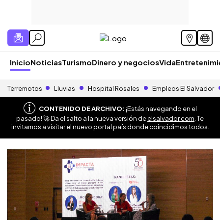
Inicio
Noticias
Turismo
Dinero y negocios
Vida
Entretenim
Terremotos
Lluvias
Hospital Rosales
Empleos El Salvador
CONTENIDO DE ARCHIVO:
¡Estás navegando en el
pasado! 🚀 Da el salto a la nueva versión de
elsalvador.com
. Te
invitamos a visitar el nuevo portal país donde coincidimos todos.