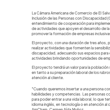
0:00
Facebook
Twitter
►
Escuchar artículo
La Cámara Americana de Comercio de El Salv
Inclusión de las Personas con Discapacidad
entendimiento de cooperación para implemen
de actividades que apoyen el desarrollo de la
promover la formación de empresas inclusiva
El proyecto, con una duración de tres años, p
realizar actividades que fomenten la sensibili
discapacidad, adecuando sus espacios para 
actividades brindando oportunidades de empl
El proyecto tendrá un valor para la población
en tanto a su preparación laboral de los rubro
atención al cliente.
"Cuando queremos insertar a una persona con
habilidades y competencias. Las personas co
para poder entrar a una vida laboral, lo que t
idioma inglés, en tecnología o en atención al c
AmCham, Carmen Aída Muñoz.