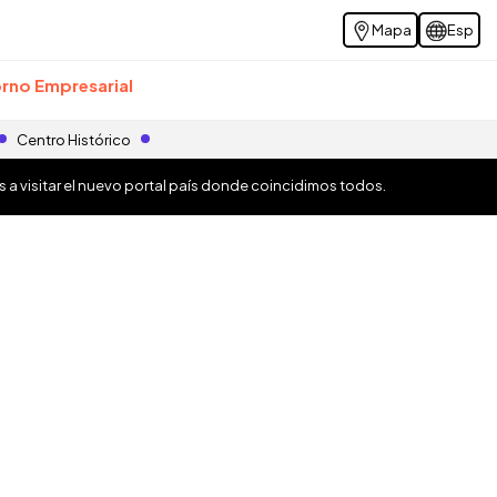
Mapa
Esp
rno Empresarial
Centro Histórico
os a visitar el nuevo portal país donde coincidimos todos.