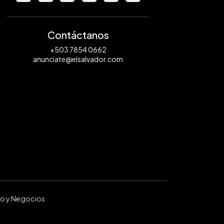
Contáctanos
+503 7854 0662
anunciate@elsalvador.com
ro y Negocios