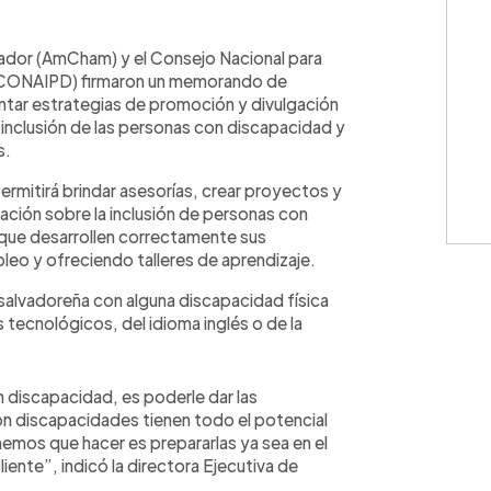
WhatsApp
Copiar link
ador (AmCham) y el Consejo Nacional para
 (CONAIPD) firmaron un memorando de
tar estrategias de promoción y divulgación
 inclusión de las personas con discapacidad y
s.
ermitirá brindar asesorías, crear proyectos y
zación sobre la inclusión de personas con
que desarrollen correctamente sus
eo y ofreciendo talleres de aprendizaje.
 salvadoreña con alguna discapacidad física
s tecnológicos, del idioma inglés o de la
 discapacidad, es poderle dar las
n discapacidades tienen todo el potencial
enemos que hacer es prepararlas ya sea en el
liente”, indicó la directora Ejecutiva de