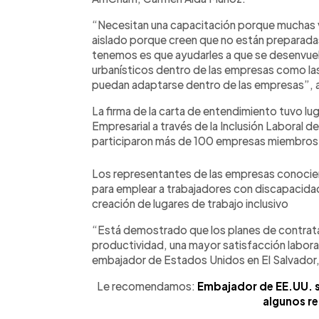
“Necesitan una capacitación porque muchas v
aislado porque creen que no están preparadas
tenemos es que ayudarles a que se desenvuelv
urbanísticos dentro de las empresas como las
puedan adaptarse dentro de las empresas”,
La firma de la carta de entendimiento tuvo lu
Empresarial a través de la Inclusión Laboral 
participaron más de 100 empresas miembro
Los representantes de las empresas conocier
para emplear a trabajadores con discapacida
creación de lugares de trabajo inclusivo
“Está demostrado que los planes de contrata
productividad, una mayor satisfacción labora
embajador de Estados Unidos en El Salvador,
Le recomendamos:
Embajador de EE.UU. s
algunos r