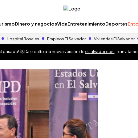
urismo
Dinero y negocios
Vida
Entretenimiento
Deportes
Ento
Hospital Rosales
Empleos El Salvador
Viviendas El Salvador
 pasado! 🚀 Da el salto a la nueva versión de
elsalvador.com
. Te invitam