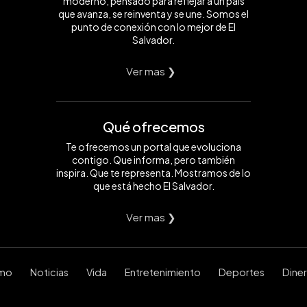
moderno, pensado para reflejar a un país
que avanza, se reinventa y se une. Somos el
punto de conexión con lo mejor de El
Salvador.
Ver mas ❯
Qué ofrecemos
Te ofrecemos un portal que evoluciona
contigo. Que informa, pero también
inspira. Que te representa. Mostramos de lo
que está hecho El Salvador.
Ver mas ❯
smo
Noticias
Vida
Entretenimiento
Deportes
Dine