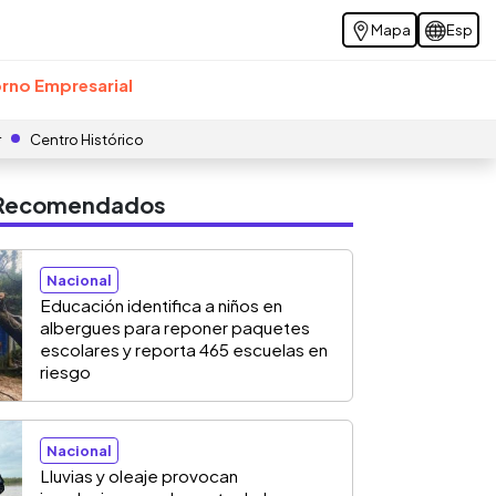
Mapa
Esp
rno Empresarial
r
Centro Histórico
s Recomendados
Nacional
Educación identifica a niños en
albergues para reponer paquetes
escolares y reporta 465 escuelas en
riesgo
Nacional
Lluvias y oleaje provocan