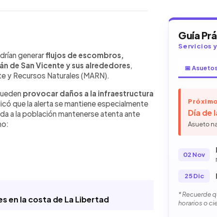
Guía Pr
WhatsApp
Copiar link
Servicios 
ursos Naturales (MARN) advirtió
odrían generar
flujos de escombros,
s, deslizamientos y caída de rocas en
cán de San Vicente y sus alrededores
,
📅 Asueto
ores debido a las lluvias que
te y Recursos Naturales (MARN).
ución mantiene especial atención en
 pueden
provocar daños a la infraestructura
Verapaz y San Pedro Nonualco. Además,
Próximo
icó que la alerta se mantiene especialmente
 lluvias tipo temporal en gran parte
Día de 
nda a la población mantenerse atenta ante
ia de la Zona de Convergencia
no:
Asueto n
stina. Medio Ambiente también indicó
tropical, aunque sus efectos
02 Nov
25 Dic
* Recuerde qu
s en la costa de La Libertad
horarios o ci