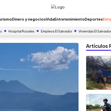
urismo
Dinero y negocios
Vida
Entretenimiento
Deportes
Ento
as
Hospital Rosales
Empleos El Salvador
Viviendas El Salvado
Artículo