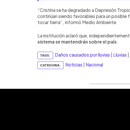
“Cristina se ha degradado a Depresión Tropic
continúan siendo favorables para un posible 
tocar tierra”, informó Medio Ambiente.
La institución aclaró que, independientement
sistema se mantendrán sobre el país
.
Daños causados por lluvias
|
Lluvias
|
TAGS:
Noticias
|
Nacional
CATEGORIA: