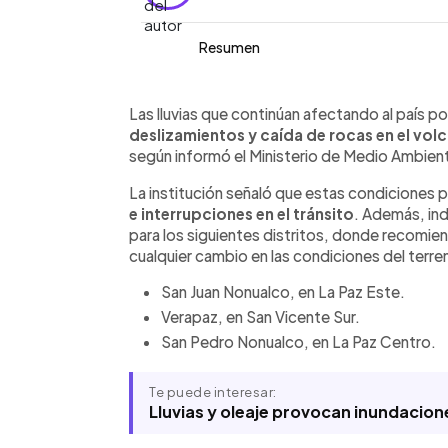
Resumen
Resumen del artículo:
0:00
Facebook
Twitter
►
El Ministerio de Medio Ambiente y Rec
Escuchar artículo
Las lluvias que continúan afectando al país p
sobre el riesgo de flujos de escombro
deslizamientos y caída de rocas en el vol
el volcán de San Vicente y sus alreded
según informó el Ministerio de Medio Ambien
continúan afectando al país. La instit
La institución señaló que estas condiciones
los distritos de San Juan Nonualco, 
e interrupciones en el tránsito
. Además, ind
informó que este jueves persistirán las
para los siguientes distritos, donde recomie
del territorio nacional por la influenc
cualquier cambio en las condiciones del terre
Intertropical y los remanentes de Cri
que Cristina se degradó a depresión 
San Juan Nonualco, en La Paz Este.
continuarán sobre el país.
Verapaz, en San Vicente Sur.
San Pedro Nonualco, en La Paz Centro.
Te puede interesar:
Lluvias y oleaje provocan inundacione