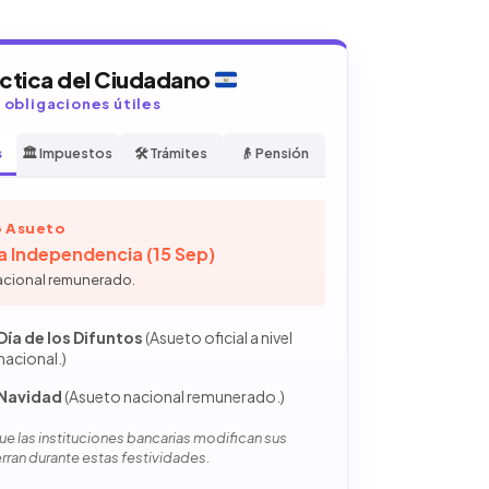
áctica del Ciudadano
y obligaciones útiles
s
🏛️ Impuestos
🛠️ Trámites
👴 Pensión
 Asueto
la Independencia (15 Sep)
acional remunerado.
Día de los Difuntos
(Asueto oficial a nivel
nacional.)
Navidad
(Asueto nacional remunerado.)
e las instituciones bancarias modifican sus
erran durante estas festividades.