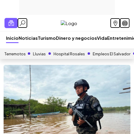
Inicio
Noticias
Turismo
Dinero y negocios
Vida
Entretenim
Terremotos
Lluvias
Hospital Rosales
Empleos El Salvador