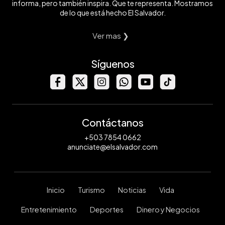
informa, pero también inspira. Que te representa. Mostramos
de lo que está hecho El Salvador.
Ver mas ❯
Síguenos
Contáctanos
+503 7854 0662
anunciate@elsalvador.com
Inicio
Turismo
Noticias
Vida
Entretenimiento
Deportes
Dinero y Negocios