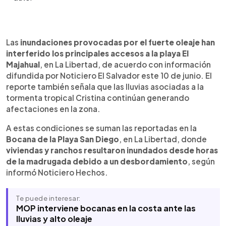
Resumen del artículo:
0:00
►
Las autoridades mantienen labores de respuesta
Escuchar artículo
Las
inundaciones provocadas por el fuerte oleaje han
y prevención en distintos puntos costeros de La
interferido los principales accesos a la playa El
Libertad ante las afectaciones asociadas a la
Majahual
, en La Libertad, de acuerdo con información
tormenta tropical Cristina. En la Bocana de San
difundida por Noticiero El Salvador este 10 de junio. El
Diego, viviendas y ranchos resultaron inundados
reporte también señala que las lluvias asociadas a la
por un desbordamiento, mientras maquinaria
tormenta tropical Cristina continúan generando
trabaja en la apertura de un canal para facilitar la
afectaciones en la zona.
salida del agua hacia el mar. El Ministerio de Obras
Públicas también desarrolla trabajos en otras
A estas condiciones se suman las reportadas en la
playas y bocanas del litoral. Además, la Fuerza
Bocana de la Playa San Diego
, en La Libertad, donde
Armada mantiene presencia en la zona brindando
viviendas y ranchos resultaron inundados desde horas
apoyo logístico, seguridad y asistencia a las
de la madrugada debido a un desbordamiento
, según
familias. En El Majahual, el oleaje ha interferido los
informó Noticiero Hechos.
principales accesos.
Te puede interesar:
MOP interviene bocanas en la costa ante las
lluvias y alto oleaje