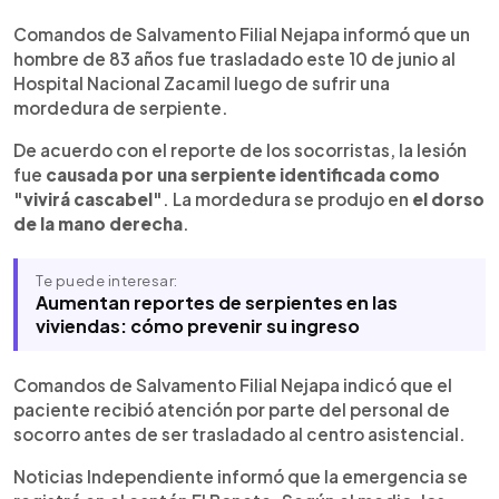
Resumen del artículo:
0:00
►
Un hombre de 83 años recibió atención de
Escuchar artículo
Comandos de Salvamento Filial Nejapa informó que un
socorristas tras sufrir una mordedura de serpiente
hombre de 83 años fue trasladado este 10 de junio al
en el cantón El Bonete, en Nejapa. De acuerdo
Hospital Nacional Zacamil luego de sufrir una
con Comandos de Salvamento Filial Nejapa, el
mordedura de serpiente.
paciente presentaba una lesión en el dorso de la
mano derecha provocada por una serpiente
De acuerdo con el reporte de los socorristas, la lesión
identificada como "vivirá cascabel" y fue
fue
causada por una serpiente identificada como
trasladado al Hospital Nacional Zacamil. La nota
"vivirá cascabel"
. La mordedura se produjo en
el dorso
también incluye recomendaciones de la
de la mano derecha
.
Organización Panamericana de la Salud (OPS) y
del Ministerio de Salud sobre qué hacer y qué
Te puede interesar:
evitar ante una mordedura de serpiente, además
Aumentan reportes de serpientes en las
de una lista de números de emergencia
viviendas: cómo prevenir su ingreso
disponibles en El Salvador.
Comandos de Salvamento Filial Nejapa indicó que el
paciente recibió atención por parte del personal de
socorro antes de ser trasladado al centro asistencial.
Noticias Independiente informó que la emergencia se