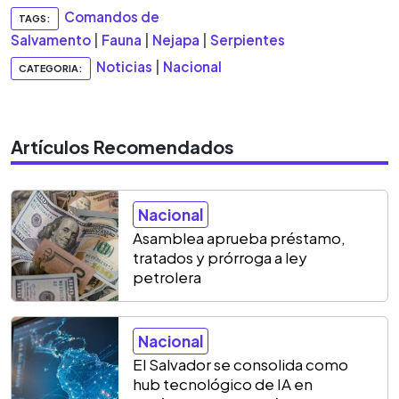
Comandos de
TAGS:
Salvamento
|
Fauna
|
Nejapa
|
Serpientes
Noticias
|
Nacional
CATEGORIA:
Artículos Recomendados
Nacional
Asamblea aprueba préstamo,
tratados y prórroga a ley
petrolera
Nacional
El Salvador se consolida como
hub tecnológico de IA en