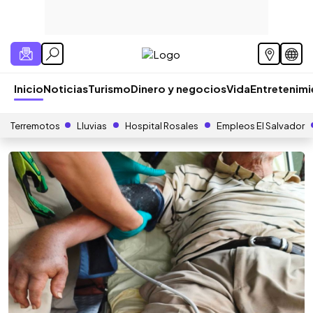
Inicio
Noticias
Turismo
Dinero y negocios
Vida
Entretenim
Terremotos
Lluvias
Hospital Rosales
Empleos El Salvador