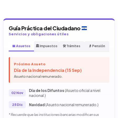
Guía Práctica del Ciudadano
Servicios y obligaciones útiles
📅 Asuetos
🏛️ Impuestos
🛠️ Trámites
👴 Pensión
Próximo Asueto
Día de la Independencia (15 Sep)
Asueto nacional remunerado.
Día de los Difuntos
(Asueto oficial a nivel
02 Nov
nacional.)
Navidad
(Asueto nacional remunerado.)
25 Dic
* Recuerde que las instituciones bancarias modifican sus